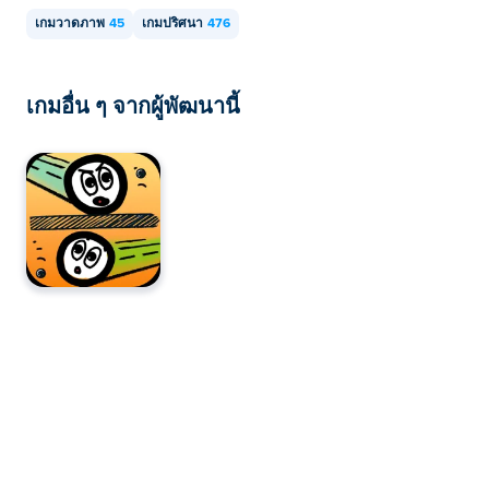
เกมวาดภาพ
45
เกมปริศนา
476
เกมอื่น ๆ จากผู้พัฒนานี้