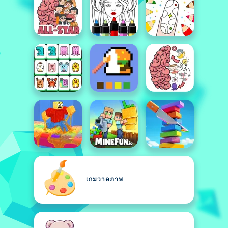
เกมวาดภาพ