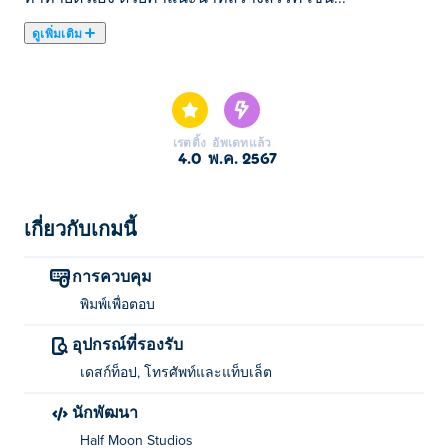
ดูเพิ่มเติม
Picture it? เป็นเกมสไตล์ Pictionary แสนสนุกที่จะทดสอบ
ทักษะการคาดเดาของคุณ! เลือกจากหมวดหมู่ต่างๆ เช่น
อาหาร ภูมิศาสตร์ ภาพยนตร์/โทรทัศน์ และการเล่นคำเพื่อ
ท้าทายตัวเอง ด้วยคำแนะนำที่สร้างสรรค์ เช่น การเดา
เรตติ้ง
อัพเดทแล้ว
ธงชาติของประเทศเป็นชุดแฟชั่น การระบุคนดังในวัยเด็ก
4.0
พ.ค. 2567
หรือการจดจำเฟอร์นิเจอร์ชิ้นหนึ่งของอาหาร เกมดังกล่าว
มอบความสนุกสนานและความตื่นเต้นไม่รู้จบ มีเพียงผู้ที่
ฉลาดที่สุดเท่านั้นที่สามารถเดาคำตอบได้อย่างถูกต้องและ
เกี่ยวกับเกมนี้
รวดเร็ว คุณนึกภาพออกไหม?
การควบคุม
วิธีการเล่น Picture it?
พิมพ์เพื่อตอบ
พิมพ์คำตอบก่อนหมดเวลา!
อุปกรณ์ที่รองรับ
เดสก์ท็อป, โทรศัพท์และแท็บเล็ต
ใครเป็นผู้สร้าง Picture it?
นักพัฒนา
Picture it? สร้างโดย Half Moon Studios นี่เป็นเกมแรกของ
Half Moon Studios
พวกเขาบน 🎠🎠!