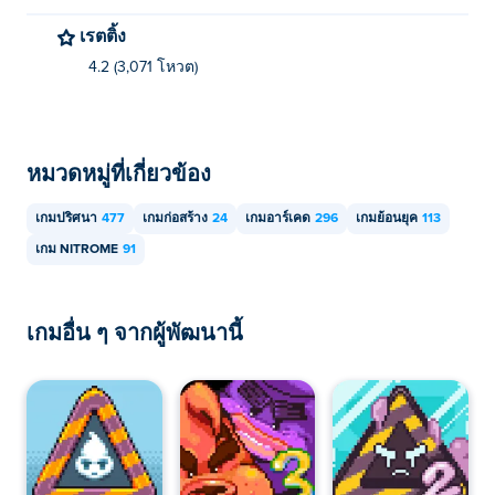
เรตติ้ง
4.2 (3,071 โหวต)
หมวดหมู่ที่เกี่ยวข้อง
เกมปริศนา
477
เกมก่อสร้าง
24
เกมอาร์เคด
296
เกมย้อนยุค
113
เกม NITROME
91
เกมอื่น ๆ จากผู้พัฒนานี้