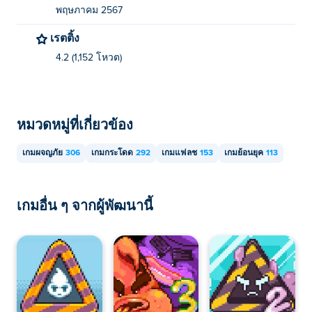
พฤษภาคม 2567
เรตติ้ง
4.2 (1,152 โหวต)
หมวดหมู่ที่เกี่ยวข้อง
เกมผจญภัย
306
เกมกระโดด
292
เกมแฟลช
153
เกมย้อนยุค
113
เกมอื่น ๆ จากผู้พัฒนานี้