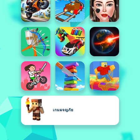
เกมผจญภัย