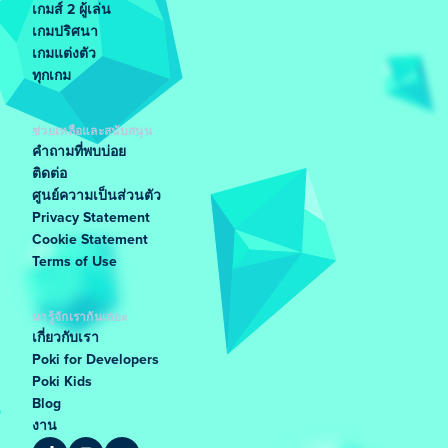
เกมส์ 2 ผู้เล่น
เกมปริศนา
เกมแต่งตัว
ทุกเกม
ช่วยเหลือและสนับสนุน
คำถามที่พบบ่อย
ติดต่อ
ศูนย์ความเป็นส่วนตัว
Privacy Statement
Cookie Statement
Terms of Use
มารู้จักเรากันเถอะ
เกี่ยวกับเรา
Poki for Developers
Poki Kids
Blog
งาน