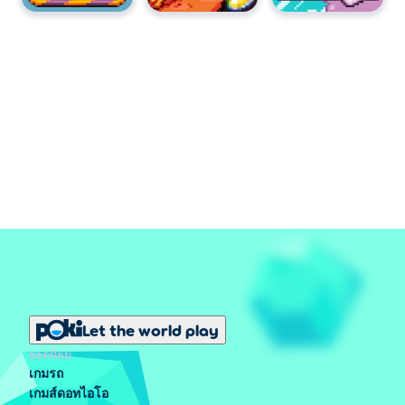
Let the world play
ยอดนิยม
เกมรถ
เกมส์ดอทไอโอ