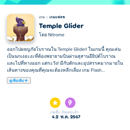
เกม
เกมแฟลช
Temple Glider
โดย
Nitrome
ออกไปผจญภัยโบราณใน Temple Glider! ในเกมนี้ คุณเล่น
เป็นนกเงอะงะที่ต้องพยายามบินผ่านสุสานอียิปต์โบราณ
และไปที่ทางออก แต่ระวัง! มีกับดักและอุปสรรคมากมายใน
เส้นทางของคุณที่คุณจะต้องหลีกเลี่ยง เกม Flash...
ดูเพิ่มเติม
ออกไปผจญภัยโบราณใน Temple Glider! ในเกมนี้ คุณเล่น
เป็นนกเงอะงะที่ต้องพยายามบินผ่านสุสานอียิปต์โบราณ
และไปที่ทางออก แต่ระวัง! มีกับดักและอุปสรรคมากมายใน
เส้นทางของคุณที่คุณจะต้องหลีกเลี่ยง เกม Flash สุดคลาสสิ
เรตติ้ง
อัพเดทแล้ว
กนี้กลับมาเป็น HTML 5 แล้ว คุณจึงสามารถเล่นได้ทุกเมื่อที่
4.2
พ.ค. 2567
ต้องการ! คุณสามารถนำ Temple Glider ลงสู่พื้นได้อย่าง
ปลอดภัยหรือไม่?