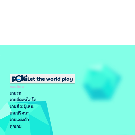
Let the world play
ยอดนิยม
เกมรถ
เกมส์ดอทไอโอ
เกมส์ 2 ผู้เล่น
เกมปริศนา
เกมแต่งตัว
ทุกเกม