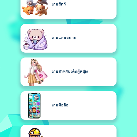
เกมสัตว์
เกมแสนสบาย
เกมสำหรับเด็กผู้หญิง
เกมมือถือ