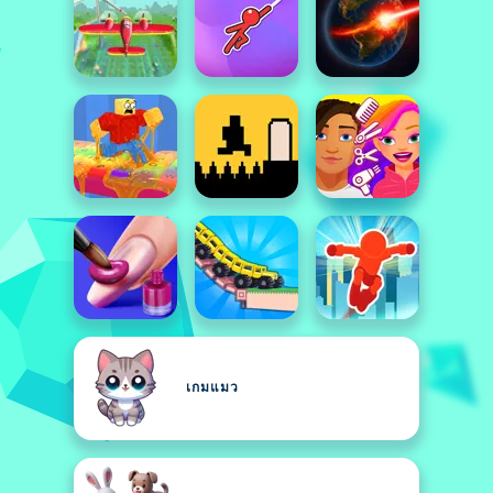
เกมแมว