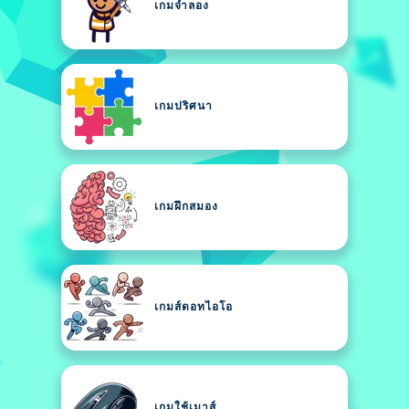
เกมจำลอง
เกมปริศนา
เกมฝึกสมอง
เกมส์ดอทไอโอ
เกมใช้เมาส์