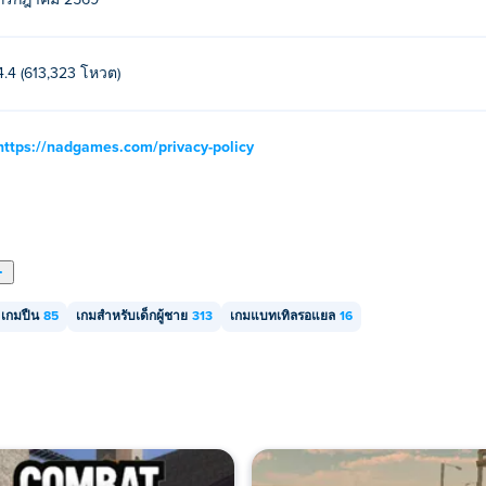
อุปกรณ์พกพาและเดสก์ท็อปได้หรือไม่?
กรกฎาคม 2569
วเตอร์และอุปกรณ์พกพาเช่นโทรศัพท์และแท็บเล็ต
4.4 (613,323 โหวต)
เพื่อนได้ไหม?
ล่น ดังนั้นคุณจึงสามารถเล่นออนไลน์กับเพื่อนๆ ของคุณได้!
https://nadgames.com/privacy-policy
เกมปืน
85
เกมสำหรับเด็กผู้ชาย
313
เกมแบทเทิลรอแยล
16