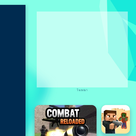
โฆษณา