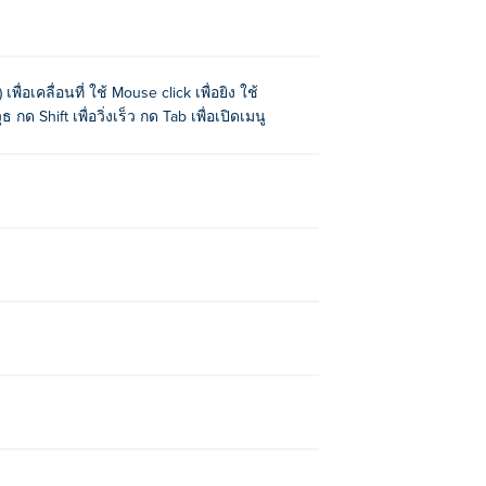
ื่อเคลื่อนที่ ใช้ Mouse click เพื่อยิง ใช้
 กด Shift เพื่อวิ่งเร็ว กด Tab เพื่อเปิดเมนู
s 2
-
Rebels Clash
-
Combat Reloaded
-