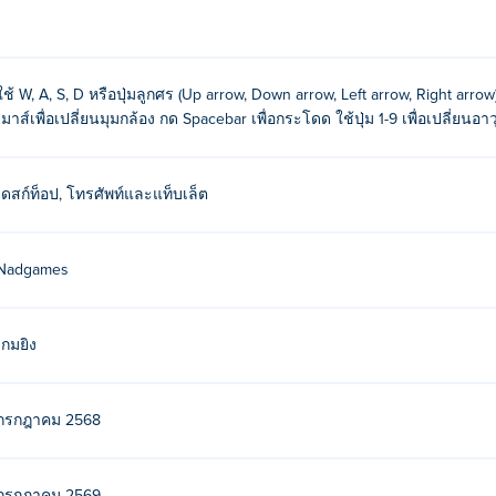
ใช้ W, A, S, D หรือปุ่มลูกศร (Up arrow, Down arrow, Left arrow, Right arrow) เพ
เมาส์เพื่อเปลี่ยนมุมกล้อง กด Spacebar เพื่อกระโดด ใช้ปุ่ม 1-9 เพื่อเปลี่ยนอาวุธ
เดสก์ท็อป, โทรศัพท์และแท็บเล็ต
Nadgames
่นเกมอื่นๆ ของพวกเขาได้ที่ Poki (โปกิ)-
Bomber Royale
-
PixWar
เกมยิง
ฟรีอย่างไร?
กรกฎาคม 2568
เว็บไซต์