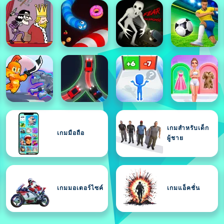
เกมสำหรับเด็ก
เกมมือถือ
ผู้ชาย
เกมมอเตอร์ไซค์
เกมแอ็คชั่น