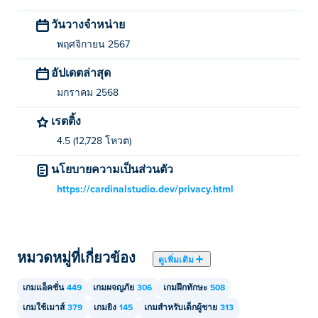
วันวางจำหน่าย
ฉันสามารถเล่น Limited Survive บนอุปกรณ์มือถือ
และเดสก์ท็อปได้หรือไม่?
พฤศจิกายน 2567
อัปเดตล่าสุด
เกม Limited Survive สามารถเล่นได้บนคอมพิวเตอร์และ
อุปกรณ์พกพาเช่นโทรศัพท์หรือแท็บเล็ต
มกราคม 2568
เรตติ้ง
4.5 (12,728 โหวต)
นโยบายความเป็นส่วนตัว
https://cardinalstudio.dev/privacy.html
หมวดหมู่ที่เกี่ยวข้อง
ดูเพิ่มเติม
เกมแอ็คชั่น
449
เกมผจญภัย
306
เกมฝึกทักษะ
508
เกมใช้เมาส์
379
เกมยิง
145
เกมสำหรับเด็กผู้ชาย
313