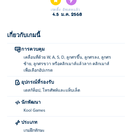
เวลาจำกัด มีหลายด่านให้คุณพิชิต แต่ละด่านมีความ
เรตติ้ง
อัพเดทแล้ว
ท้าทายที่เพิ่มมากขึ้นเรื่อยๆ ให้คุณเผชิญหน้า ในแต่ละด่าน
4.5
ม.ค. 2568
คุณสามารถรวบรวมทองได้มากมายเพื่ออัปเกรดทักษะ
หรือปลดล็อคอาวุธหรือเครื่องสำอาง คุณพร้อมที่จะท้าทาย
ขีดจำกัดของตัวเองเพื่อเอาชีวิตรอดหรือยัง?
เกี่ยวกับเกมนี้
ฉันจะเล่น Limited Survive ได้อย่างไร?
การควบคุม
เคลื่อนที่ด้วย W, A, S, D, ลูกศรขึ้น, ลูกศรลง, ลูกศร
เคลื่อนที่โดยใช้ WASD, ปุ่มลูกศร หรือคลิกและลากด้วย
ซ้าย, ลูกศรขวา หรือคลิกเมาส์แล้วลาก คลิกเมาส์
เมาส์ เลือกอัปเกรดต่างๆ ได้โดยคลิกบนหน้าจอด้วยเมาส์
เพื่อเลือกอัปเกรด
ใครเป็นผู้สร้าง Limited Survive?
อุปกรณ์ที่รองรับ
เดสก์ท็อป, โทรศัพท์และแท็บเล็ต
Limited Survive เป็นผลงานสร้างสรรค์ของ Kool Games
เล่นเกมอื่นๆ ของพวกเขาได้ที่ Poki (โปกิ)-
Skibidi Shooter
นักพัฒนา
และ stick-fortress-
Kool Games
ฉันสามารถเล่น Limited Survive ได้ฟรีอย่างไร?
ประเภท
คุณสามารถเล่น Limited Survive ได้ฟรีบน Poki.
เกมฝึกทักษะ