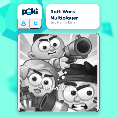
Raft Wars
Multiplayer
โดย Martijn Kunst
กำลังโหลด