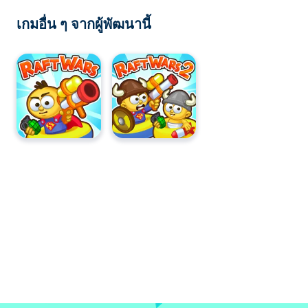
เกมอื่น ๆ จากผู้พัฒนานี้