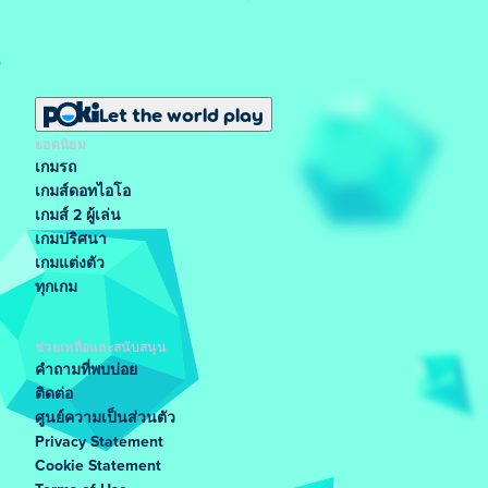
Let the world play
ยอดนิยม
เกมรถ
เกมส์ดอทไอโอ
เกมส์ 2 ผู้เล่น
เกมปริศนา
เกมแต่งตัว
ทุกเกม
ช่วยเหลือและสนับสนุน
คำถามที่พบบ่อย
ติดต่อ
ศูนย์ความเป็นส่วนตัว
Privacy Statement
Cookie Statement