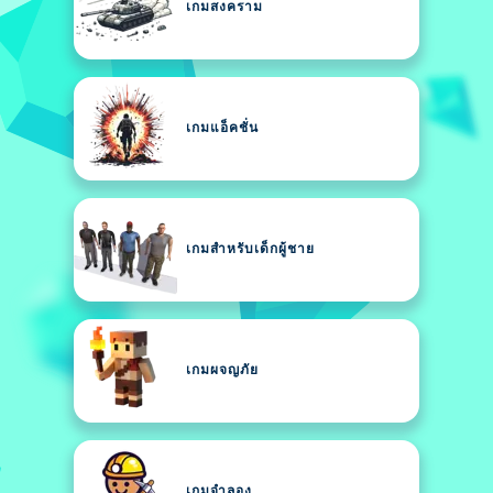
เกมสงคราม
เกมแอ็คชั่น
เกมสำหรับเด็กผู้ชาย
เกมผจญภัย
เกมจำลอง