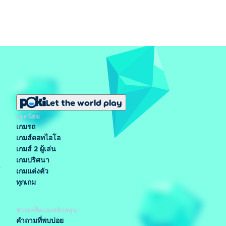
Let the world play
ยอดนิยม
เกมรถ
เกมส์ดอทไอโอ
เกมส์ 2 ผู้เล่น
เกมปริศนา
เกมแต่งตัว
ทุกเกม
ช่วยเหลือและสนับสนุน
คำถามที่พบบ่อย