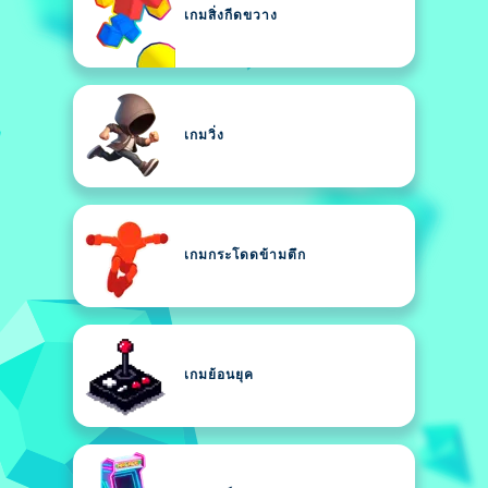
เกมสิ่งกีดขวาง
เกมวิ่ง
เกมกระโดดข้ามตึก
เกมย้อนยุค