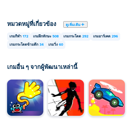
หมวดหมู่ที่เกี่ยวข้อง
ดูเพิ่มเติม
เกมกีฬา
172
เกมฝึกทักษะ
508
เกมกระโดด
292
เกมอาร์เคด
296
เกมกระโดดข้ามตึก
34
เกมวิ่ง
60
เกมอื่น ๆ จากผู้พัฒนาเหล่านี้