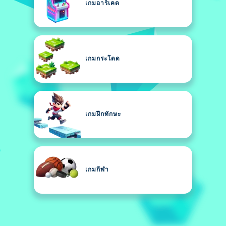
เกมอาร์เคด
เกมกระโดด
เกมฝึกทักษะ
เกมกีฬา