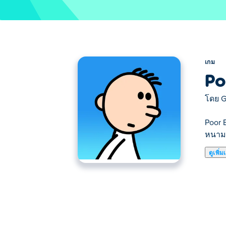
เกม
Po
โดย
G
Poor E
หนามแ
ดูเพิ่ม
เอ็ดดี้ผู้น่าสงสาร เขามักจะตกอยู่ในสถา
และโยนลงหลุมขนาดใหญ่ Eddie ไม่เคยหยุด
ชัยให้ได้! มีสิ่งกีดขวางมากมายในเกม เช่น 
คุณช่วยโน้มน้าว Eddie และพาเขาไปยังที่ท