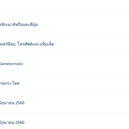
Eddie! สามารถเล่นเกมทั้งหมดได้เพียงแค่คลิกปุ่ม!
คลิกเมาส์หรือแตะที่ปุ่ม
มอื่นของพวกเขาบน Poki (โปกิ):
Short Life
,
Short Life 2
,
Dreadhead
เดสก์ท็อป, โทรศัพท์และแท็บเล็ต
ไร
Gametornado
เคลื่อนที่และเดสก์ท็อปได้หรือไม่
เกมกระโดด
และอุปกรณ์พกพาของคุณ เช่น โทรศัพท์และแท็บเล็ต
มิถุนายน 2566
มิถุนายน 2566