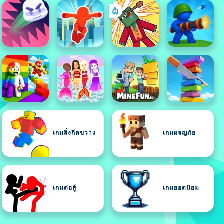
เกมสิ่งกีดขวาง
เกมผจญภัย
เกมต่อสู้
เกมยอดนิยม