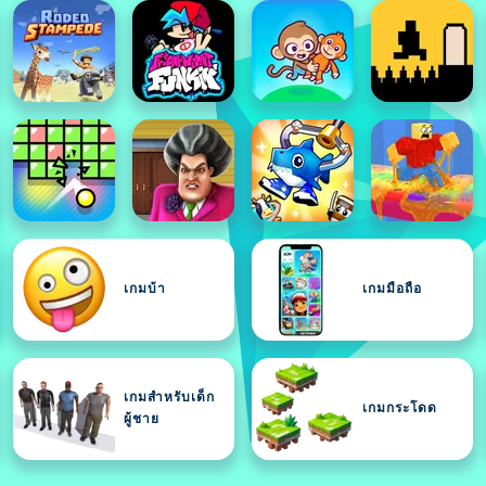
เกมบ้า
เกมมือถือ
เกมสำหรับเด็ก
เกมกระโดด
ผู้ชาย