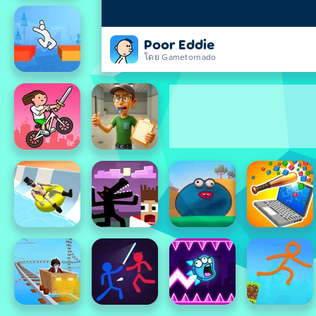
Poor Eddie
โดย Gametornado