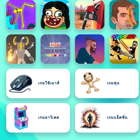
เกมใช้เมาส์
เกมหุ่น
เกมอาร์เคด
เกมแอ็คชั่น