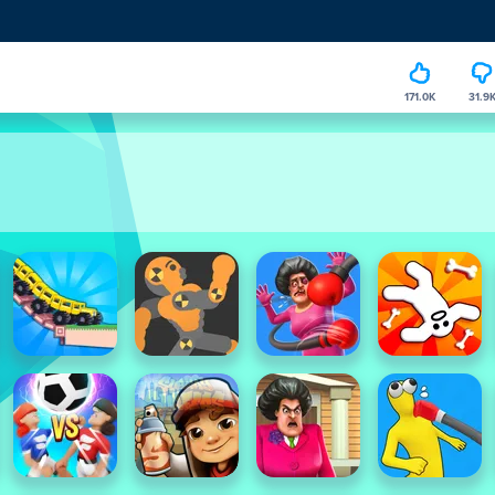
171.0K
31.9