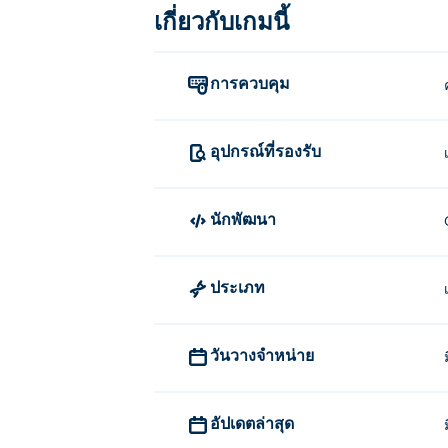
วิธีเล่น Poor Eddie ?
เกี่ยวกับเกมนี้
ใช้เมาส์ (หรือนิ้ว) คลิกปุ่มต่างๆ เพื่อช่วย 
การควบคุม
ใครเป็นคนสร้างเอ็ดดี้ผู้น่าสงสาร?
Poor Eddie สร้างโดย GameTornado เล่นเก
อุปกรณ์ที่รองรับ
ฉันจะเล่น Poor Eddie ได้ฟรีได้อย่าง
คุณสามารถเล่น Poor Eddie ได้ฟรีที่ Poki
นักพัฒนา
ฉันสามารถเล่น Poor Eddie บนอุปกรณ์
ประเภท
Poor Eddie สามารถเล่นได้บนคอมพิวเตอร์
วันวางจำหน่าย
อัปเดตล่าสุด