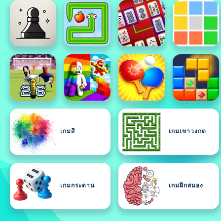
เกมสี
เกมเขาวงกต
เกมกระดาน
เกมฝึกสมอง