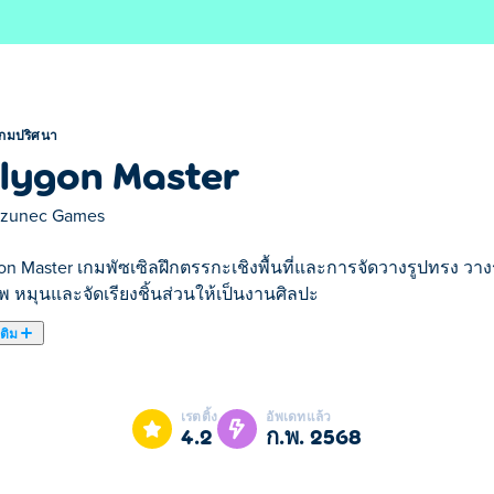
เกมปริศนา
lygon Master
zunec Games
on Master เกมพัซเซิลฝึกตรรกะเชิงพื้นที่และการจัดวางรูปทรง วา
พ หมุนและจัดเรียงชิ้นส่วนให้เป็นงานศิลปะ
เติม
ณสร้างภาพที่สวยงามโดยใช้รูปหลายเหลี่ยมหลากสีสัน ลากและวางรูป
้นด้วยรูปทรงเรียบง่าย เช่น รูปหกเหลี่ยม แล้วค่อยๆ พัฒนาด้วยรูปทร
เรตติ้ง
อัพเดทแล้ว
องคุณเมื่อปริศนาซับซ้อนมากขึ้น คุณพร้อมที่จะพิสูจน์ว่าคุณคือ 
4.2
ก.พ. 2568