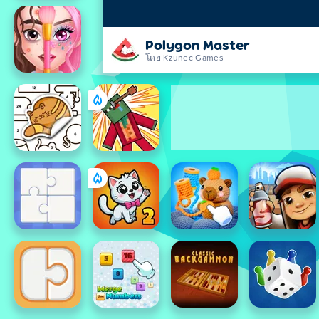
Polygon Master
โดย Kzunec Games