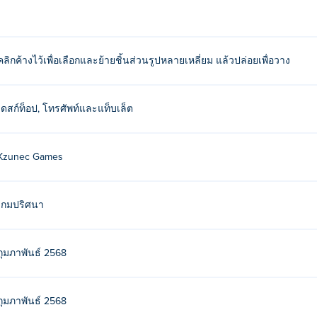
ยเหลี่ยม จากนั้นปล่อยเพื่อวาง
คลิกค้างไว้เพื่อเลือกและย้ายชิ้นส่วนรูปหลายเหลี่ยม แล้วปล่อยเพื่อวาง
 เล่นเกมอื่นๆ ของพวกเขาได้ที่ Poki (โปกิ)-
Draw Pixel Art
และ
P
รีอย่างไร?
เดสก์ท็อป, โทรศัพท์และแท็บเล็ต
oki.
Kzunec Games
ุปกรณ์พกพาและเดสก์ท็อปได้หรือไม่?
ร์และอุปกรณ์พกพา เช่น โทรศัพท์และแท็บเล็ตได้
เกมปริศนา
กุมภาพันธ์ 2568
กุมภาพันธ์ 2568