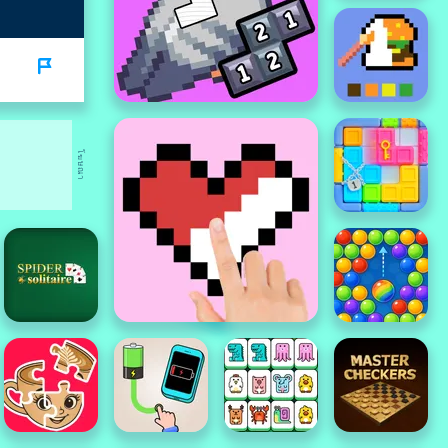
โฆษณา