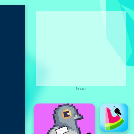
โฆษณา