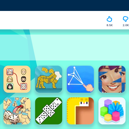
8.5K
2.0K