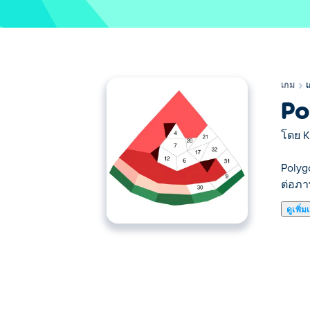
เกม
Po
โดย
K
Polyg
ต่อภา
ดูเพิ่ม
Polygon Master เป็นเกมไขปริศนาที่ให้คุ
เพื่อสร้างผลงานศิลปะให้เสร็จสมบูรณ์ เริ่มต
อื่นๆ ผ่อนคลาย สนุกสนาน และท้าทายทักษะข
จะเล่น Polygon Master ได้อย่างไร?