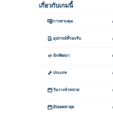
เกี่ยวกับเกมนี้
คลิกค้างไว้เพื่อเลือกและย้ายชิ้นส่วนรูปหลา
ใครเป็นผู้สร้าง Polygon Master?
การควบคุม
Polygon Master สร้างขึ้นโดย Kzunec Games
ฉันสามารถเล่น Polygon Master ได้ฟ
อุปกรณ์ที่รองรับ
คุณสามารถเล่น Polygon Master ได้ฟรีบน P
นักพัฒนา
ฉันสามารถเล่น Polygon Master บนอ
สามารถเล่น Polygon Master บนคอมพิวเตอ
ประเภท
วันวางจำหน่าย
อัปเดตล่าสุด