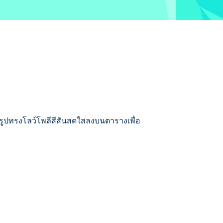
งรูปทรงโลว์โพลีสีสันสดใสลงบนตารางเพื่อ
หลายเหลี่ยมแต่ละชิ้นในตำแหน่งที่ถูกต้อง
งที่ซับซ้อนมากขึ้น เช่น ผลไม้ สัตว์ และ
Polygon Master ตัวจริงหรือยัง