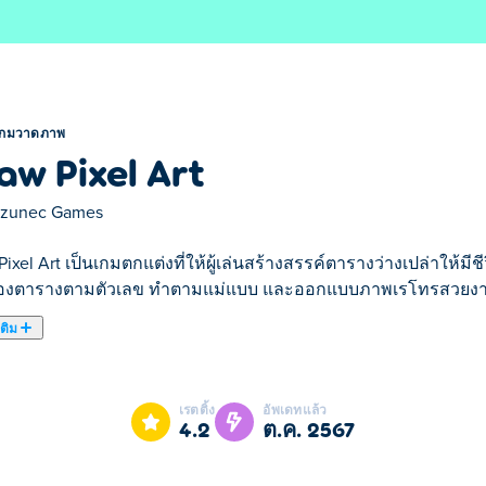
เกมวาดภาพ
aw Pixel Art
zunec Games
ixel Art เป็นเกมตกแต่งที่ให้ผู้เล่นสร้างสรรค์ตารางว่างเปล่าให้มีชี
ช่องตารางตามตัวเลข ทำตามแม่แบบ และออกแบบภาพเรโทรสวยงา
เติม
ณวาดภาพพิกเซลอย่างแม่นยำ! ด้วยรูปภาพน่ารักกว่า 30 ภาพให้เลือก
แต่ละพิกเซลตามตัวอย่างที่ให้ไว้ เมื่อเสร็จแล้ว คลิก "ตกลง" เพื่อ
เรตติ้ง
อัพเดทแล้ว
ิกเซล?
4.2
ต.ค. 2567