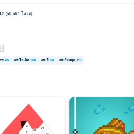
4.2 (50,594 โหวต)
าพ
45
เกมไอเดิล
166
เกมสี
58
เกมย้อนยุค
113