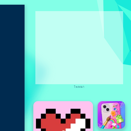
โฆษณา