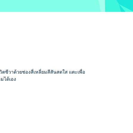
วิตชีวาด้วยช่องสี่เหลี่ยมสีสันสดใส แตะเพื่อ
มได้เอง
 คุณจะดื่มด่ำไปกับโลกแห่งความคิด
ดูว่าคุณได้สร้างภาพขึ้นมาใหม่ตรงตามที่