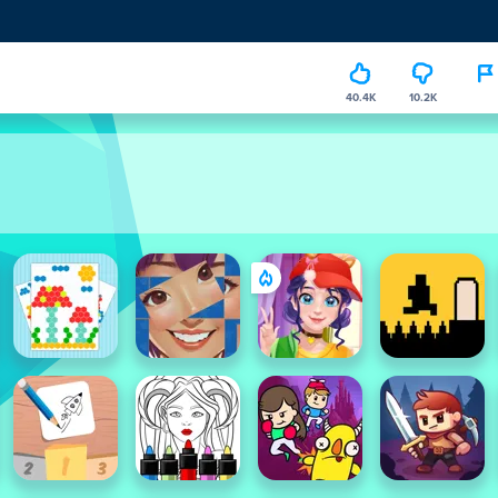
40.4K
10.2K