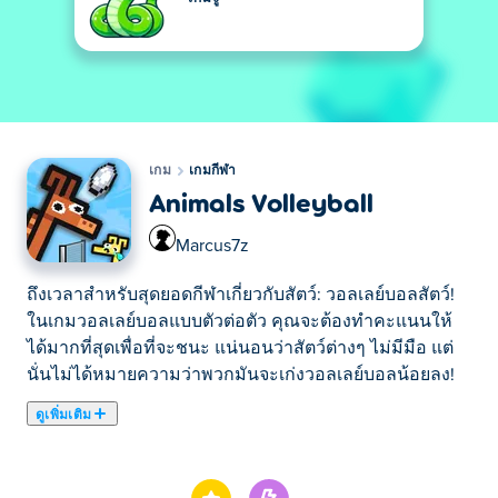
เกม
เกมกีฬา
Animals Volleyball
Marcus7z
ถึงเวลาสำหรับสุดยอดกีฬาเกี่ยวกับสัตว์: วอลเลย์บอลสัตว์!
ในเกมวอลเลย์บอลแบบตัวต่อตัว คุณจะต้องทำคะแนนให้
ได้มากที่สุดเพื่อที่จะชนะ แน่นอนว่าสัตว์ต่างๆ ไม่มีมือ แต่
นั่นไม่ได้หมายความว่าพวกมันจะเก่งวอลเลย์บอลน้อยลง!
ดูเพิ่มเติม
ถึงเวลาสำหรับสุดยอดกีฬาเกี่ยวกับสัตว์: วอลเลย์บอลสัตว์!
ในเกมวอลเลย์บอลแบบตัวต่อตัว คุณจะต้องทำคะแนนให้
ได้มากที่สุดเพื่อที่จะชนะ แน่นอนว่าสัตว์ต่างๆ ไม่มีมือ แต่