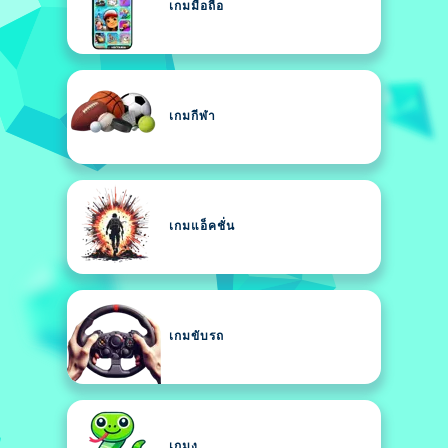
เกมมือถือ
เกมกีฬา
เกมแอ็คชั่น
เกมขับรถ
เกมงู