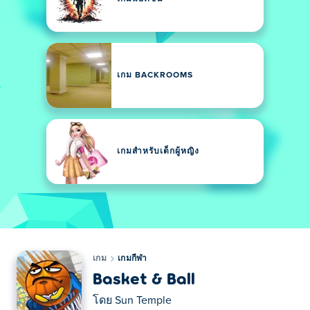
เกม BACKROOMS
เกมสำหรับเด็กผู้หญิง
เกม
เกมกีฬา
Basket & Ball
โดย
Sun Temple