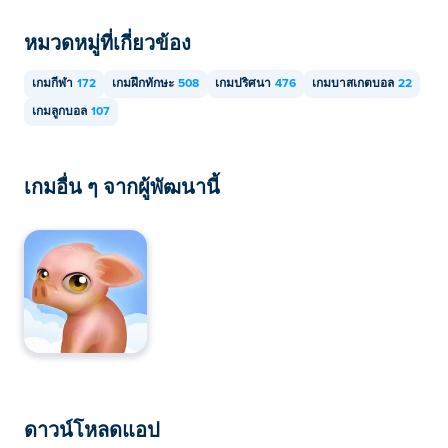
หมวดหมู่ที่เกี่ยวข้อง
เกมกีฬา
172
เกมฝึกทักษะ
508
เกมปริศนา
476
เกมบาสเกตบอล
22
เกมลูกบอล
107
เกมอื่น ๆ จากผู้พัฒนานี้
ดาวน์โหลดแอป