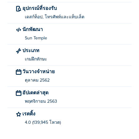
อุปกรณ์ที่รองรับ
เดสก์ท็อป, โทรศัพท์และแท็บเล็ต
นักพัฒนา
Sun Temple
ประเภท
เกมฝึกทักษะ
วันวางจำหน่าย
ตุลาคม 2562
อัปเดตล่าสุด
พฤศจิกายน 2563
เรตติ้ง
4.0 (139,945 โหวต)