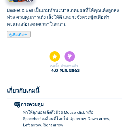
Basket & Ball เป็นเกมทักษะบาสเกตบอลที่ให้คุณเด้งลูกลง
ห่วง ควบคุมการเด้ง เล็งให้ดี และกะจังหวะชู้ตเพื่อทำ
คะแนนก่อนหมดเวลาในสนาม
ดูเพิ่มเติม
ที่นี่คุณสามารถเล่น Basket & Ball. Basket & Ball เป็นหนึ่ง
ใน เกมกีฬา ที่เราคัดเลือกมา
เรตติ้ง
อัพเดทแล้ว
4.0
พ.ย. 2563
เกี่ยวกับเกมนี้
การควบคุม
ทำให้ลูกบอลเด้งดึ๋งด้วย Mouse click หรือ
Spacebar! เคลื่อนที่โดยใช้ Up arrow, Down arrow,
Left arrow, Right arrow