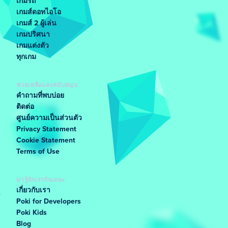
เกมรถ
เกมส์ดอทไอโอ
เกมส์ 2 ผู้เล่น
เกมปริศนา
เกมแต่งตัว
ทุกเกม
ช่วยเหลือและสนับสนุน
คำถามที่พบบ่อย
ติดต่อ
ศูนย์ความเป็นส่วนตัว
Privacy Statement
Cookie Statement
Terms of Use
มารู้จักเรากันเถอะ
เกี่ยวกับเรา
Poki for Developers
Poki Kids
Blog