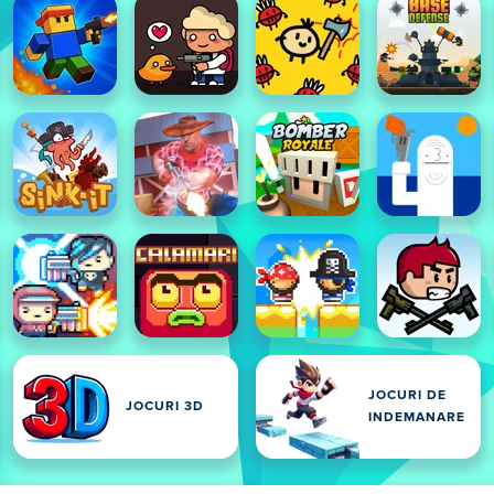
JOCURI DE
JOCURI 3D
INDEMANARE