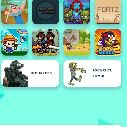
JOCURI CU
JOCURI FPS
ZOMBI