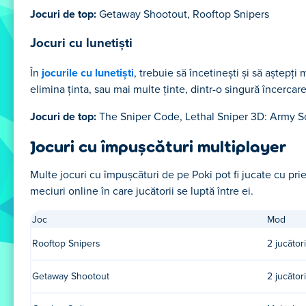
Jocuri de top:
Getaway Shootout, Rooftop Snipers
Jocuri cu lunetiști
În
jocurile cu lunetiști
, trebuie să încetinești și să aștepți 
elimina ținta, sau mai multe ținte, dintr-o singură încercare
Jocuri de top:
The Sniper Code, Lethal Sniper 3D: Army S
Jocuri cu împușcături multiplayer
Multe jocuri cu împușcături de pe Poki pot fi jucate cu prie
meciuri online în care jucătorii se luptă între ei.
Joc
Mod
Rooftop Snipers
2 jucători
Getaway Shootout
2 jucători