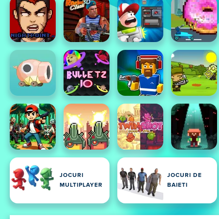
JOCURI
JOCURI DE
MULTIPLAYER
BAIETI