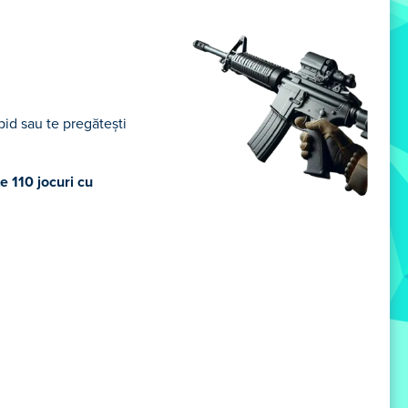
apid sau te pregătești
e 110 jocuri cu