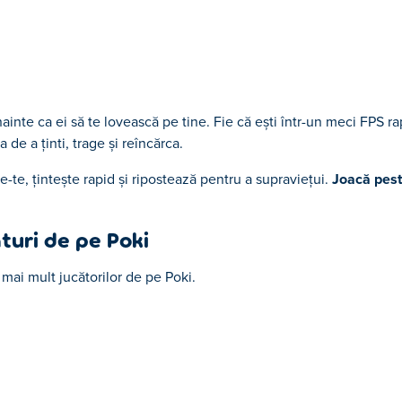
nainte ca ei să te lovească pe tine. Fie că ești într-un meci FPS r
 de a ținti, trage și reîncărca.
e-te, țintește rapid și ripostează pentru a supraviețui.
Joacă pest
turi de pe Poki
 mai mult jucătorilor de pe Poki.