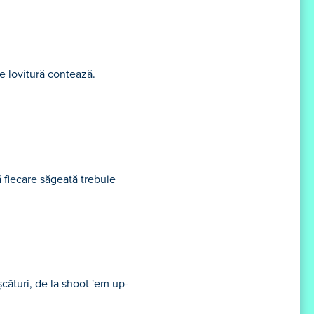
re lovitură contează.
ă fiecare săgeată trebuie
cături, de la shoot 'em up-