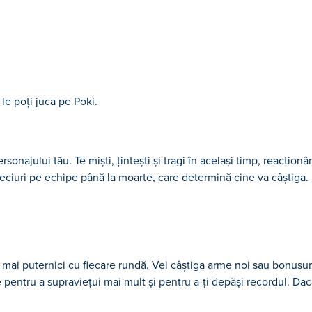
le poți juca pe Poki.
rsonajului tău. Te miști, țintești și tragi în același timp, reacționâ
ciuri pe echipe până la moarte, care determină cine va câștiga.
u mai puternici cu fiecare rundă. Vei câștiga arme noi sau bonusuri
pentru a supraviețui mai mult și pentru a-ți depăși recordul. Dacă