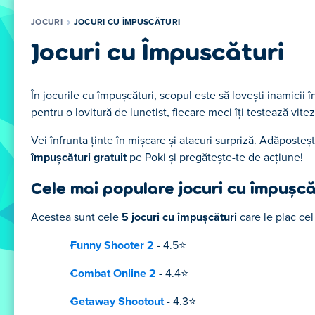
JOCURI
JOCURI CU ÎMPUSCĂTURI
Jocuri cu Împuscături
În jocurile cu împușcături, scopul este să lovești inamicii î
pentru o lovitură de lunetist, fiecare meci îți testează viteza
Vei înfrunta ținte în mișcare și atacuri surpriză. Adăposteșt
împușcături gratuit
pe Poki și pregătește-te de acțiune!
Cele mai populare jocuri cu împușcă
Acestea sunt cele
5 jocuri cu împușcături
care le plac cel
Funny Shooter 2
- 4.5⭐
Combat Online 2
- 4.4⭐
Getaway Shootout
- 4.3⭐