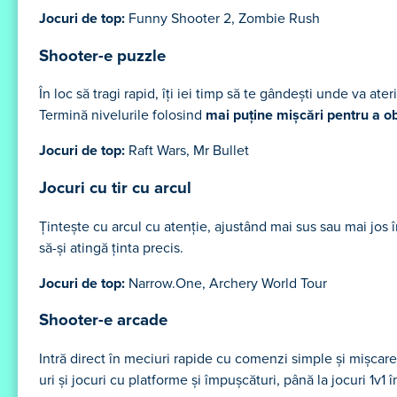
Jocuri de top:
Funny Shooter 2, Zombie Rush
Shooter-e puzzle
În loc să tragi rapid, îți iei timp să te gândești unde va at
Termină nivelurile folosind
mai puține mișcări pentru a o
Jocuri de top:
Raft Wars, Mr Bullet
Jocuri cu tir cu arcul
Țintește cu arcul cu atenție, ajustând mai sus sau mai jos î
să-și atingă ținta precis.
Jocuri de top:
Narrow.One, Archery World Tour
Shooter-e arcade
Intră direct în meciuri rapide cu comenzi simple și mișcar
uri și jocuri cu platforme și împușcături, până la jocuri 1v1 în