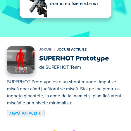
JOCURI CU ÎMPUSCĂTURI
JOCURI
JOCURI ACȚIUNE
SUPERHOT Prototype
de
SUPERHOT Team
SUPERHOT Prototype este un shooter unde timpul se
mișcă doar când jucătorul se mișcă. Stai pe loc pentru a
îngheța gloanțele, ia arme de la inamici și planifică atent
mișcările prin nivele minimaliste.
ARATĂ MAI MULT
Aici poţi juca SUPERHOT Prototype. SUPERHOT
Prototype face parte din lista de Jocuri Acțiune oferite.