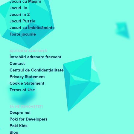
Jocuri cu Mașini
Jocuri .io
Jocuri in 2
Jocuri Puzzle
Jocuri cu Îmbrăcăminte
Toate jocurile
AJUTOR ȘI ASISTENȚĂ
Întrebări adresare frecvent
Contact
Centrul de Confidențialitate
Privacy Statement
Cookie Statement
Terms of Use
SĂ NE CUNOAȘTEȚI
Despre noi
Poki for Developers
Poki Kids
Blog