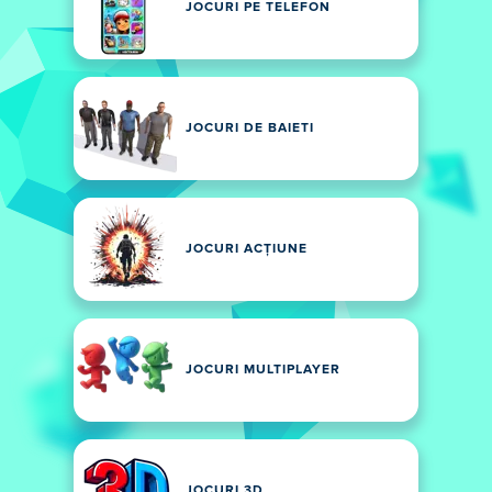
JOCURI PE TELEFON
JOCURI DE BAIETI
JOCURI ACȚIUNE
JOCURI MULTIPLAYER
JOCURI 3D