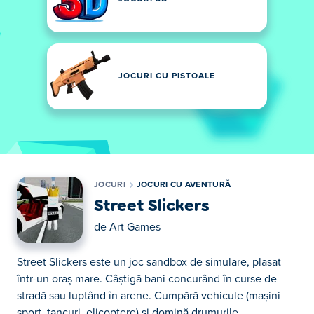
JOCURI CU PISTOALE
JOCURI
JOCURI CU AVENTURĂ
Street Slickers
de
Art Games
Street Slickers este un joc sandbox de simulare, plasat
într-un oraș mare. Câștigă bani concurând în curse de
stradă sau luptând în arene. Cumpără vehicule (mașini
sport, tancuri, elicoptere) și domină drumurile.