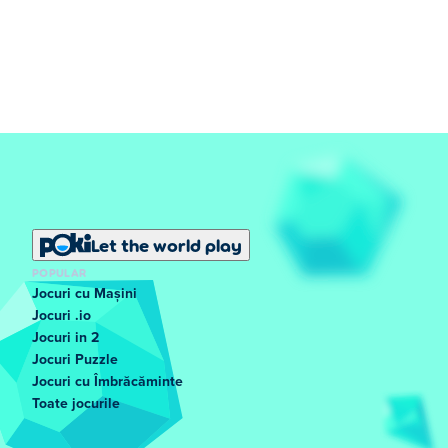
Let the world play
POPULAR
Jocuri cu Mașini
Jocuri .io
Jocuri in 2
Jocuri Puzzle
Jocuri cu Îmbrăcăminte
Toate jocurile