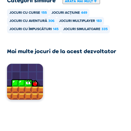
Categorii similare
ARATĂ MAI MULT
mobile precum telefoane și tablete.
JOCURI CU CURSE
155
JOCURI ACȚIUNE
449
Pot să joc Street Slickers cu prietenul meu?
JOCURI CU AVENTURĂ
306
JOCURI MULTIPLAYER
183
Da! Street Slickers este un joc multiplayer, astfel încât să
JOCURI CU ÎMPUSCĂTURI
145
JOCURI SIMULATOARE
335
poți juca online cu prietenii tăi!
Mai multe jocuri de la acest dezvoltator