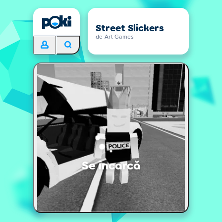
Street Slickers
de Art Games
Se încarcă