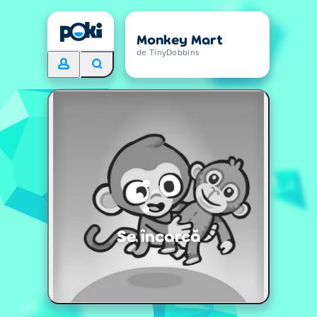
Monkey Mart
de TinyDobbins
Se încarcă