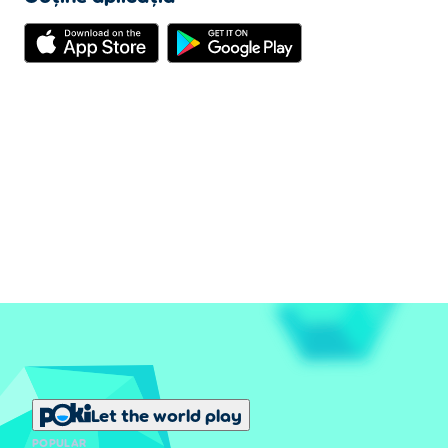
pentru a răsfoi magazinul și a verifica toate pălăriile cool
pe care le puteți purta.
Cum pot câștiga mai mulți bani în Monkey
Mart?
Actualizarea magazinului este cea mai bună modalitate
de a câștiga mai mulți bani și de a debloca lucruri noi mai
rapid. Atingeți pictograma cu o săgeată în partea de sus a
ecranului pentru a afișa meniul Upgrade-uri. Aici puteți
îmbunătăți multe lucruri precum:
Jucător: vă ajută să transportați mai multe
articole simultan, astfel încât să puteți fi mai
eficient atunci când stivuiți produse.
Asistenți, fermieri, animale și bucătar: îi ajută să
fie mai productivi, mai rapizi și mai energici.
Let the world play
Aparate: crește cantitatea de produse pe care le
POPULAR