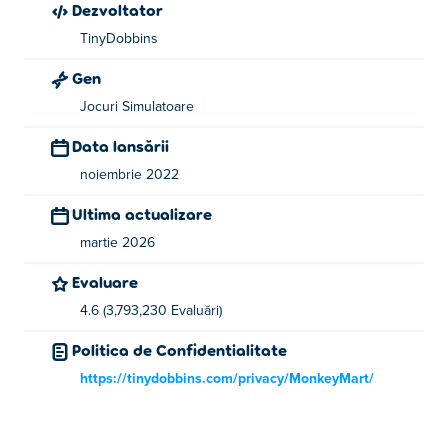
Dezvoltator
dvs., deblocați noi posturi de lucru și învățați personalului
dvs. noi abilități. Nu uitați să purtați pălării cool și să vă
TinyDobbins
gestionați piața cu stil! Aveți abilitățile necesare pentru a
Gen
face din piața de fermier cea mai bună din oraș?
Jocuri Simulatoare
Cum să joci Monkey Mart
Data lansării
Alergați prin piață pentru a lua recolte proaspete și stați
noiembrie 2022
lângă culoare, stivuiți-le pentru ca clienții să le ridice. Nu
Ultima actualizare
trebuie să apeși niciun buton - personajul tău va face
martie 2026
toată treaba atâta timp cât ești în locul potrivit!
Evaluare
Mutare - WASD sau tastele săgeți
4.6 (3,793,230 Evaluări)
Care este cel mai recent magazin?
Politica de Confidentialitate
Monkey Mart a fost actualizat cu al treilea magazin.
https://tinydobbins.com/privacy/MonkeyMart/
Acum puteți produce și vinde brioșe de ciocolată,
fursecuri și înghețată! 🎉