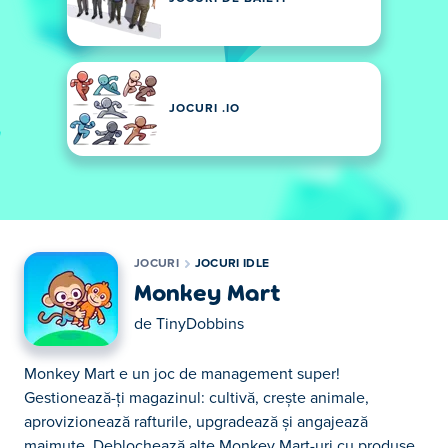
JOCURI .IO
JOCURI
JOCURI IDLE
Monkey Mart
de
TinyDobbins
Monkey Mart e un joc de management super!
Gestionează-ți magazinul: cultivă, crește animale,
aprovizionează rafturile, upgradează și angajează
maimuțe. Deblochează alte Monkey Mart-uri cu produse