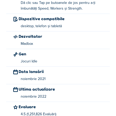
Dă clic sau Tap pe butoanele de jos pentru a-ți
îmbunătăți Speed, Workers și Strength.
Dispozitive compatibile
desktop, telefon și tabletă
Dezvoltator
Madbox
Gen
Jocuri Idle
Data lansării
noiembrie 2021
Ultima actualizare
noiembrie 2022
Evaluare
4.5 (1,251,826 Evaluări)