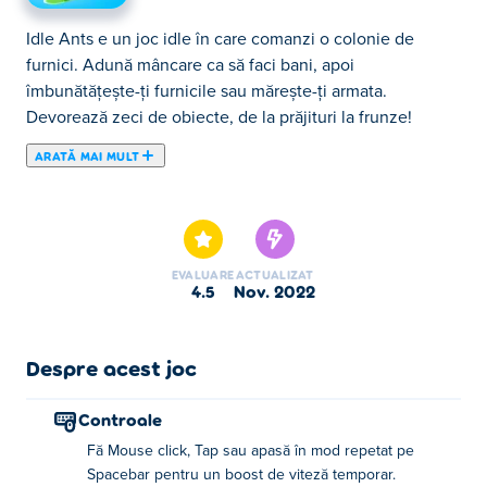
Idle Ants e un joc idle în care comanzi o colonie de
furnici. Adună mâncare ca să faci bani, apoi
îmbunătățește-ți furnicile sau mărește-ți armata.
Devorează zeci de obiecte, de la prăjituri la frunze!
ARATĂ MAI MULT
Aici poţi juca Idle Ants. Idle Ants face parte din lista de
Jocuri Simulatoare oferite.
EVALUARE
ACTUALIZAT
4.5
nov. 2022
Despre acest joc
Controale
Fă Mouse click, Tap sau apasă în mod repetat pe
Spacebar pentru un boost de viteză temporar.