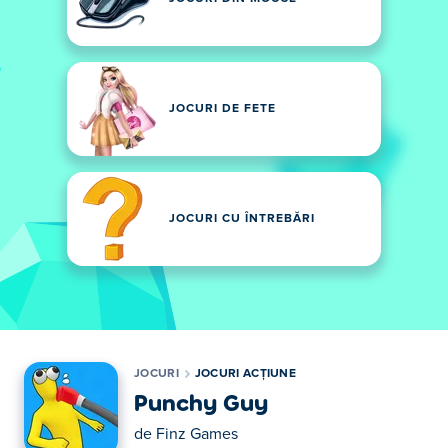
JOCURI DE FETE
JOCURI CU ÎNTREBĂRI
JOCURI
JOCURI ACȚIUNE
Punchy Guy
de
Finz Games