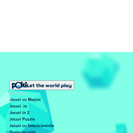
Let the world play
POPULAR
Jocuri cu Mașini
Jocuri .io
Jocuri in 2
Jocuri Puzzle
Jocuri cu Îmbrăcăminte
Toate jocurile