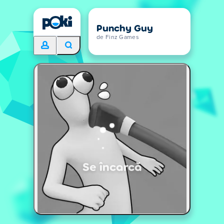
Punchy Guy
de Finz Games
Se încarcă