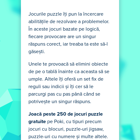
Jocurile puzzle îți pun la încercare
abilitățile de rezolvare a problemelor.
În aceste jocuri bazate pe logică,
fiecare provocare are un singur
răspuns corect, iar treaba ta este să-l
găsești.
Unele te provoacă să elimini obiecte
de pe o tablă înainte ca aceasta să se
umple. Altele îți oferă un set fix de
reguli sau indicii și îți cer să le
parcurgi pas cu pas până când se
potrivește un singur răspuns.
Joacă peste 250 de jocuri puzzle
gratuite
pe Poki, cu tipuri precum
jocuri cu blocuri, puzzle-uri jigsaw,
puzzle-uri cu numere și multe altele.