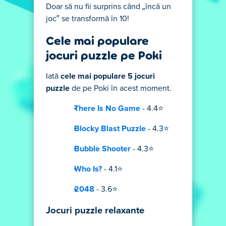
Doar să nu fii surprins când „încă un
joc” se transformă în 10!
Cele mai populare
jocuri puzzle pe Poki
Iată
cele mai populare 5 jocuri
puzzle
de pe Poki în acest moment.
There Is No Game
- 4.4⭐
Blocky Blast Puzzle
- 4.3⭐
Bubble Shooter
- 4.3⭐
Who Is?
- 4.1⭐
2048
- 3.6⭐
Jocuri puzzle relaxante