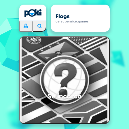
Flags
de supernice.games
Se încarcă