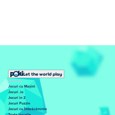
Let the world play
POPULAR
Jocuri cu Mașini
Jocuri .io
Jocuri in 2
Jocuri Puzzle
Jocuri cu Îmbrăcăminte
Toate jocurile