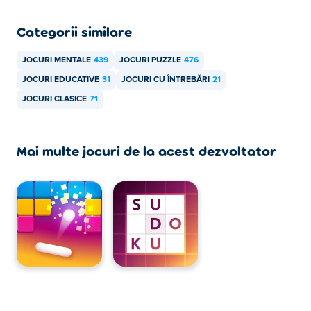
Steaguri pot fi redate pe computer și pe dispozitive
Categorii similare
mobile, cum ar fi telefoane și tablete.
JOCURI MENTALE
439
JOCURI PUZZLE
476
JOCURI EDUCATIVE
31
JOCURI CU ÎNTREBĂRI
21
JOCURI CLASICE
71
Mai multe jocuri de la acest dezvoltator