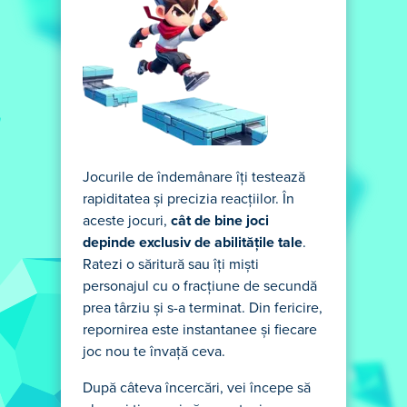
Jocurile de îndemânare îți testează
rapiditatea și precizia reacțiilor. În
aceste jocuri,
cât de bine joci
depinde exclusiv de abilitățile tale
.
Ratezi o săritură sau îți miști
personajul cu o fracțiune de secundă
prea târziu și s-a terminat. Din fericire,
repornirea este instantanee și fiecare
joc nou te învață ceva.
După câteva încercări, vei începe să