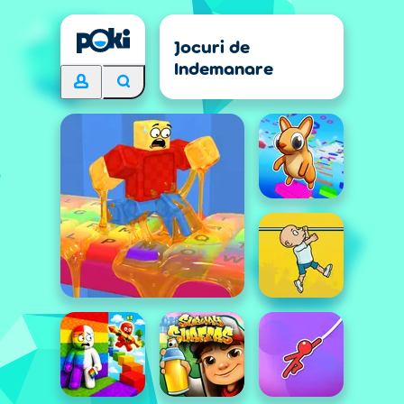
Jocuri de
Indemanare