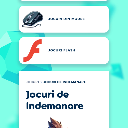
JOCURI DIN MOUSE
JOCURI FLASH
JOCURI
JOCURI DE INDEMANARE
Jocuri de
Indemanare