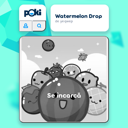
Watermelon Drop
de yeqwep
Se încarcă