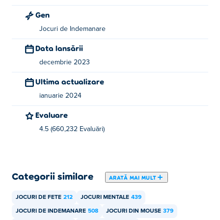
Watermelon Drop este creat de yeqwep. Joacă celălalt
Gen
joc al lor Poki:
Cats Drop
!
Jocuri de Indemanare
Cum pot juca Watermelon Drop gratuit?
Data lansării
decembrie 2023
Puteți juca Watermelon Drop gratuit pe Poki.
Ultima actualizare
Pot să joc Watermelon Drop pe dispozitive
mobile și desktop?
ianuarie 2024
Evaluare
Watermelon Drop poate fi redat pe computer și pe
dispozitive mobile precum telefoane și tablete.
4.5 (660,232 Evaluări)
Categorii similare
ARATĂ MAI MULT
JOCURI DE FETE
212
JOCURI MENTALE
439
JOCURI DE INDEMANARE
508
JOCURI DIN MOUSE
379