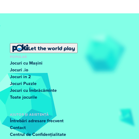
Let the world play
POPULAR
Jocuri cu Mașini
Jocuri .io
Jocuri in 2
Jocuri Puzzle
Jocuri cu Îmbrăcăminte
Toate jocurile
AJUTOR ȘI ASISTENȚĂ
Întrebări adresare frecvent
Contact
Centrul de Confidențialitate