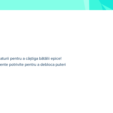
urii pentru a câștiga bătălii epice!
te potrivite pentru a debloca puteri
e! Începe cu elemente de bază precum
 punctele de atac. Combină elemente
suprem?