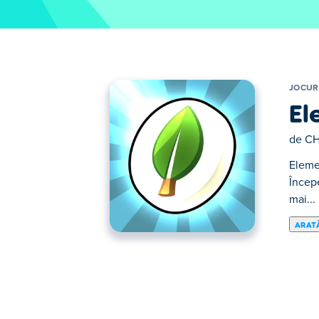
JOCUR
El
de
CH
Elemen
Încep
mai...
ARAT
Elemental Master este un joc de combinare 
Pământul și Focul, combină elemente potri
pentru a lansa vrăji devastatoare și a-ți zd
Cum se joacă Maestrul Elementar?