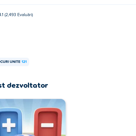
4.1 (2,493 Evaluări)
CURI UNITE
121
st dezvoltator