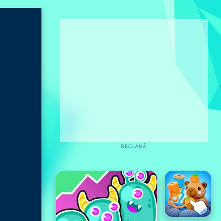
RECLAMĂ