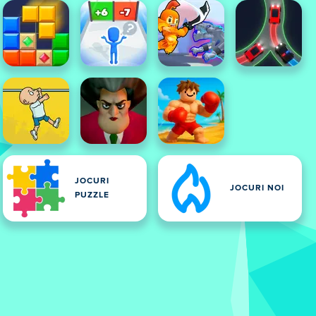
JOCURI
JOCURI NOI
PUZZLE