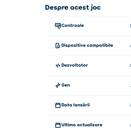
Despre acest joc
Faceți clic pentru a genera elemente noi. 
Cine l-a creat pe Maestrul Element
Controale
Elemental Master este creat de CHEPERGam
Cum pot juca Elemental Master gra
Dispozitive compatibile
Poți juca Elemental Master gratuit pe Poki.
Dezvoltator
Pot juca Elemental Master pe dispo
Elemental Master poate fi jucat pe compute
Gen
Data lansării
Ultima actualizare