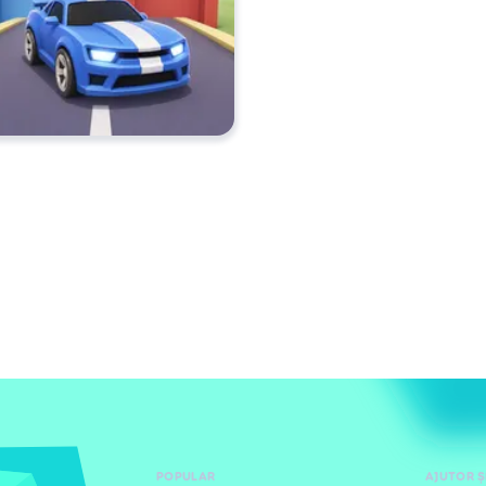
POPULAR
AJUTOR Ș