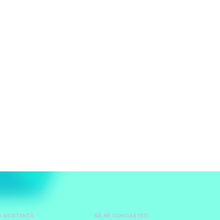
I ASISTENȚĂ
SĂ NE CUNOAȘTEȚI