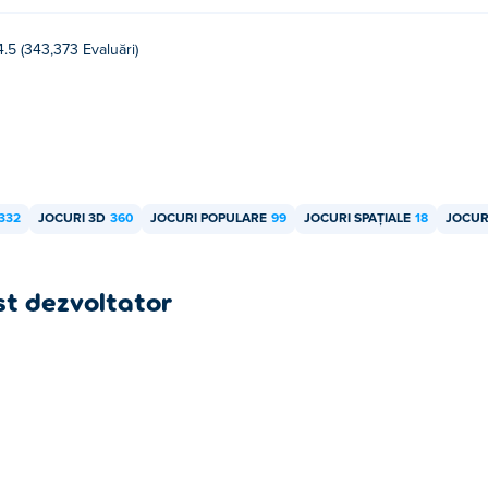
4.5 (343,373 Evaluări)
332
JOCURI 3D
360
JOCURI POPULARE
99
JOCURI SPAȚIALE
18
JOCUR
st dezvoltator