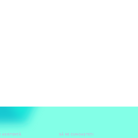
I ASISTENȚĂ
SĂ NE CUNOAȘTEȚI