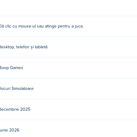
Dă clic cu mouse-ul sau atinge pentru a juca.
es. Acesta este primul lor joc pe Poki!
atuit?
desktop, telefon și tabletă
i.
Boop Games
pozitive mobile și desktop?
ter și pe dispozitive mobile precum telefoane și tablete.
Jocuri Simulatoare
decembrie 2025
iunie 2026