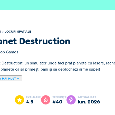
I
JOCURI SPAȚIALE
anet Destruction
op Games
 Destruction: un simulator unde faci praf planete cu lasere, rache
planete ca să primești bani și să deblochezi arme super!
Ă MAI MULT
p sandbox în care dezlănțuiești arme incredibil de puternice pent
alte instrumente devastatoare - fiecare creând propria distrugere
EVALUARE
TENDINȚE
ACTUALIZAT
și civilizațiile dispar în timp ce provoci haos cosmic. Ești gata s
4.5
#40
iun. 2026