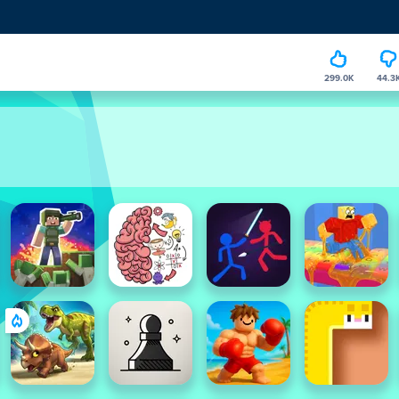
299.0K
44.3