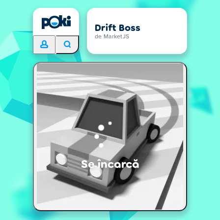
Drift Boss
de MarketJS
Se încarcă