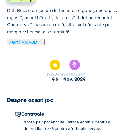
Drift Boss e un joc de drifturi în care gonești pe o pistă
îngustă, aduni bănuți și încerci să-ți dobori recordul.
Controlează mașina cu grijă, altfel vei cădea de pe
margine și cursa ta se termină!
ARATĂ MAI MULT
Pregătește-te să devii ca un șef! Drift Boss este un joc
arcade cu ritm rapid în care vă puteți prezenta reflexele
uimitoare și abilitățile de conducere. Jocul oferă
distracție fără sfârșit, deoarece fiecare joc este o nouă
EVALUARE
ACTUALIZAT
provocare pentru tine să conduci cât de departe poți.
4.5
nov. 2024
Secretul succesului este să te concentrezi și să fii cu
ochii pe hartă pe măsură ce aceasta se schimbă, astfel
încât să poți anticipa virajele strânse și punctele înguste.
Despre acest joc
Cu cât ajungi mai departe, cu atât poți colecta mai multe
monede pe care apoi le poți folosi pentru a debloca
Controale
diferite vehicule, cum ar fi camioane, taxiuri, mașini de
Apasă pe Spacebar sau atinge ecranul pentru a
poliție sau ambulanțe! Ești gata să devii șeful suprem al
drifta. Eliberează pentru a îndrepta mașina.