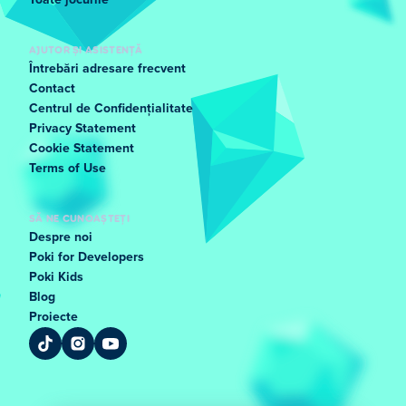
Toate jocurile
AJUTOR ȘI ASISTENȚĂ
Întrebări adresare frecvent
Contact
Centrul de Confidențialitate
Privacy Statement
Cookie Statement
Terms of Use
SĂ NE CUNOAȘTEȚI
Despre noi
Poki for Developers
Poki Kids
Blog
Proiecte