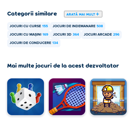
Tactical Squad
,
True Love Calculator
,
Typing Fighter
şi
Categorii similare
unblock-it!
ARATĂ MAI MULT
Cum pot juca Drift Boss gratis?
JOCURI CU CURSE
155
JOCURI DE INDEMANARE
508
JOCURI CU MAȘINI
169
JOCURI 3D
364
JOCURI ARCADE
296
Puteți juca Drift Boss gratuit pe Poki.
JOCURI DE CONDUCERE
134
Pot să joc Drift Boss pe dispozitive mobile și
desktop?
Mai multe jocuri de la acest dezvoltator
Drift Boss poate fi jucat pe computer și pe dispozitive
mobile precum telefoane și tablete.