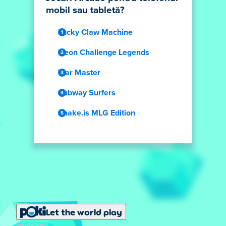
mobil sau tabletă?
Lucky Claw Machine
Neon Challenge Legends
War Master
Subway Surfers
Snake.is MLG Edition
Let the world play
POPULAR