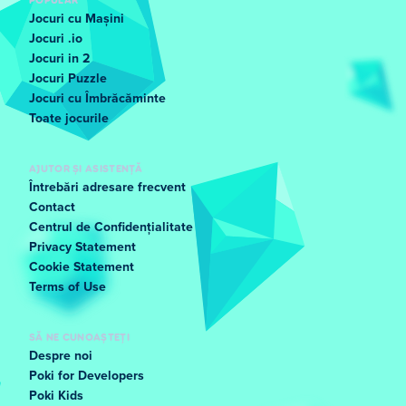
Jocuri cu Mașini
Jocuri .io
Jocuri in 2
Jocuri Puzzle
Jocuri cu Îmbrăcăminte
Toate jocurile
AJUTOR ȘI ASISTENȚĂ
Întrebări adresare frecvent
Contact
Centrul de Confidențialitate
Privacy Statement
Cookie Statement
Terms of Use
SĂ NE CUNOAȘTEȚI
Despre noi
Poki for Developers
Poki Kids