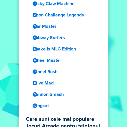
Lucky Claw Machine
Neon Challenge Legends
War Master
Subway Surfers
Snake.is MLG Edition
Wheel Master
Tunnel Rush
Drive Mad
Cannon Smash
Longcat
Care sunt cele mai populare
Jocuri Arcade pentru telefonul