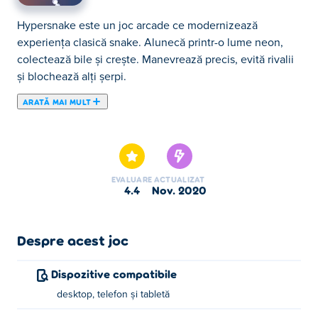
Hypersnake este un joc arcade ce modernizează
experiența clasică snake. Alunecă printr-o lume neon,
colectează bile și crește. Manevrează precis, evită rivalii
și blochează alți șerpi.
ARATĂ MAI MULT
Aici poţi juca Hypersnake. Hypersnake face parte din
lista de Jocuri de Indemanare oferite.
EVALUARE
ACTUALIZAT
4.4
nov. 2020
Despre acest joc
Dispozitive compatibile
desktop, telefon și tabletă