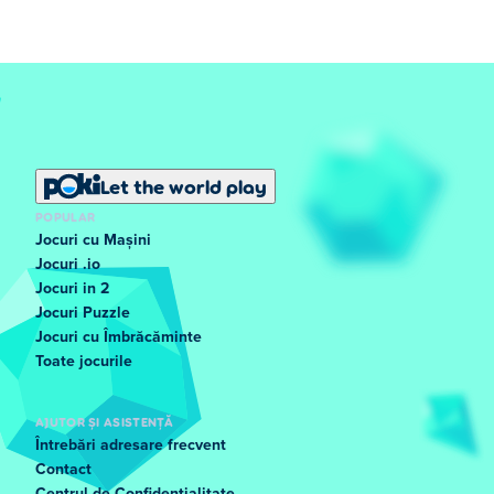
Let the world play
POPULAR
Jocuri cu Mașini
Jocuri .io
Jocuri in 2
Jocuri Puzzle
Jocuri cu Îmbrăcăminte
Toate jocurile
AJUTOR ȘI ASISTENȚĂ
Întrebări adresare frecvent
Contact