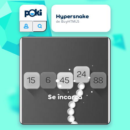
Hypersnake
de BuyHTML5
Se încarcă