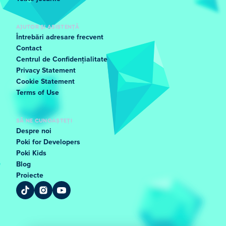
AJUTOR ȘI ASISTENȚĂ
Întrebări adresare frecvent
Contact
Centrul de Confidențialitate
Privacy Statement
Cookie Statement
Terms of Use
SĂ NE CUNOAȘTEȚI
Despre noi
Poki for Developers
Poki Kids
Blog
Proiecte