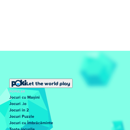
Let the world play
POPULAR
Jocuri cu Mașini
Jocuri .io
Jocuri in 2
Jocuri Puzzle
Jocuri cu Îmbrăcăminte
Toate jocurile