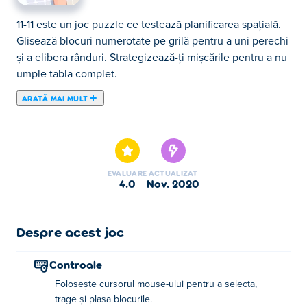
11-11 este un joc puzzle ce testează planificarea spațială.
Glisează blocuri numerotate pe grilă pentru a uni perechi
și a elibera rânduri. Strategizează-ți mișcările pentru a nu
umple tabla complet.
ARATĂ MAI MULT
Aici poţi juca 11-11. 11-11 face parte din lista de Jocuri
Mentale oferite.
EVALUARE
ACTUALIZAT
4.0
nov. 2020
Despre acest joc
Controale
Folosește cursorul mouse-ului pentru a selecta,
trage și plasa blocurile.