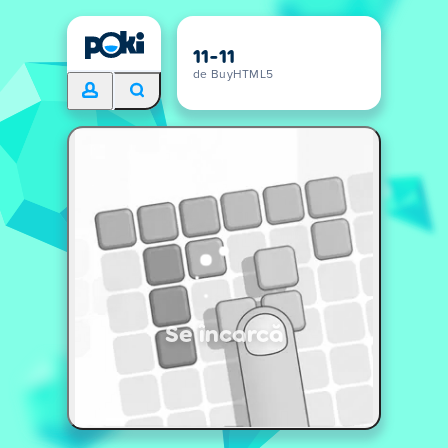
11-11
de BuyHTML5
Se încarcă