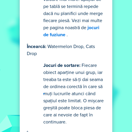
pe tablă se termină repede
dacă nu planifici unde merge
fiecare piesă. Vezi mai multe
pe pagina noastră de
jocuri
de fuziune
.
Încearcă:
Watermelon Drop, Cats
Drop
Jocuri de sortare:
Fiecare
obiect aparține unui grup, iar
treaba ta este să-ți dai seama
de ordinea corectă în care să
muți lucrurile atunci când
spațiul este limitat. O mișcare
greșită poate bloca piesa de
care ai nevoie de fapt în
continuare.