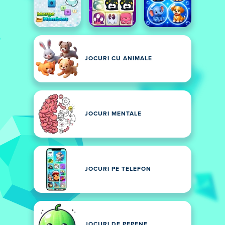
JOCURI CU ANIMALE
JOCURI MENTALE
JOCURI PE TELEFON
JOCURI DE PEPENE