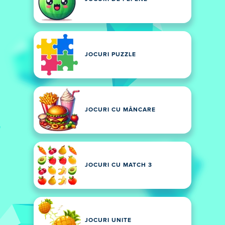
JOCURI PUZZLE
JOCURI CU MÂNCARE
JOCURI CU MATCH 3
JOCURI UNITE