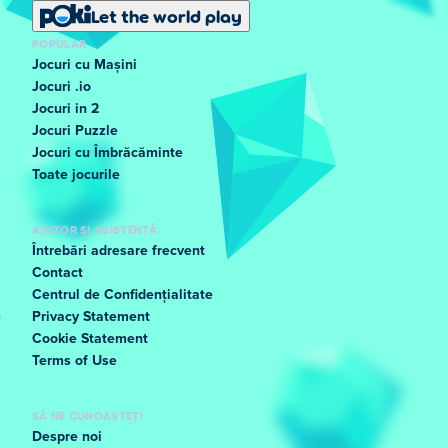
Let the world play
POPULAR
Jocuri cu Mașini
Jocuri .io
Jocuri in 2
Jocuri Puzzle
Jocuri cu Îmbrăcăminte
Toate jocurile
AJUTOR ȘI ASISTENȚĂ
Întrebări adresare frecvent
Contact
Centrul de Confidențialitate
Privacy Statement
Cookie Statement
Terms of Use
SĂ NE CUNOAȘTEȚI
Despre noi