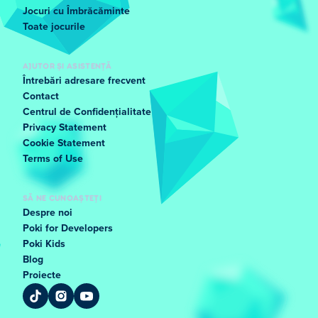
Jocuri cu Îmbrăcăminte
Toate jocurile
AJUTOR ȘI ASISTENȚĂ
Întrebări adresare frecvent
Contact
Centrul de Confidențialitate
Privacy Statement
Cookie Statement
Terms of Use
SĂ NE CUNOAȘTEȚI
Despre noi
Poki for Developers
Poki Kids
Blog
Proiecte