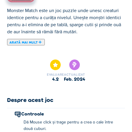
Monster Match este un joc puzzle unde unesc creaturi
identice pentru a curăța nivelul. Unește monștri identici
pentru a-i elimina de pe tablă, sparge cutii și prinde ouă
de aur înainte să rămâi fără mutări.
ARATĂ MAI MULT
Monster Match este un joc de puzzle care te pune la
comanda unui cavaler curajos într-o încercare de a
învinge diferiți monștri conectând cuburi de culori
potrivite. Desenați strategic căi între cuburi identice
EVALUARE
ACTUALIZAT
pentru a elimina monștrii corespunzători, dar aveți grijă –
4.2
feb. 2024
căile nu se pot intersecta sau suprapune, necesitând o
planificare atentă și o gândire strategică pentru a curăța
fiecare nivel. S-ar putea să fie mai multe soluții de găsit!
Despre acest joc
Ești pregătit pentru o aventură epică de potrivire a
monștrilor?
Controale
Dă Mouse click și trage pentru a crea o cale între
Cum să joci Monster Match?
două cuburi.