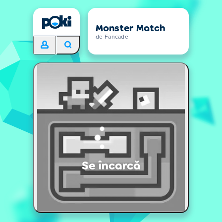
Monster Match
de Fancade
Se încarcă