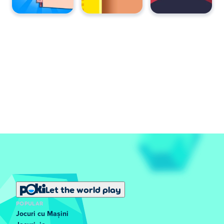
Let the world play
POPULAR
Jocuri cu Mașini