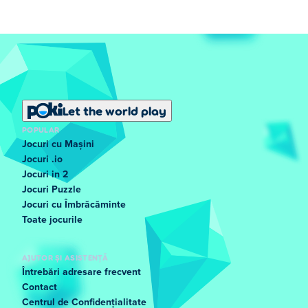
Let the world play
POPULAR
Jocuri cu Mașini
Jocuri .io
Jocuri in 2
Jocuri Puzzle
Jocuri cu Îmbrăcăminte
Toate jocurile
AJUTOR ȘI ASISTENȚĂ
Întrebări adresare frecvent
Contact
Centrul de Confidențialitate