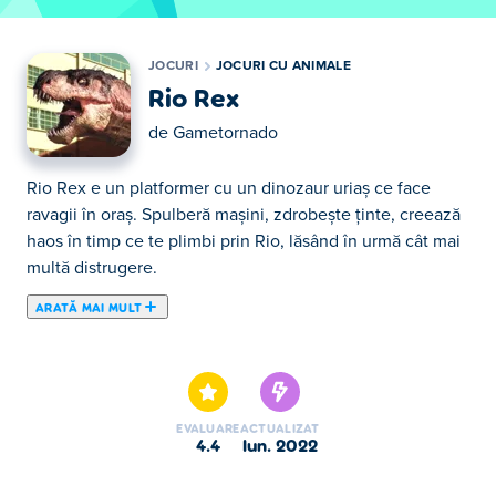
JOCURI
JOCURI CU ANIMALE
Rio Rex
de
Gametornado
Rio Rex e un platformer cu un dinozaur uriaș ce face
ravagii în oraș. Spulberă mașini, zdrobește ținte, creează
haos în timp ce te plimbi prin Rio, lăsând în urmă cât mai
multă distrugere.
ARATĂ MAI MULT
Aici poţi juca Rio Rex. Rio Rex face parte din lista de
Jocuri cu Animale oferite.
EVALUARE
ACTUALIZAT
4.4
iun. 2022