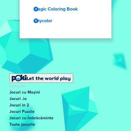
Magic Coloring Book
Anycolor
Let the world play
POPULAR
Jocuri cu Mașini
Jocuri .io
Jocuri in 2
Jocuri Puzzle
Jocuri cu Îmbrăcăminte
Toate jocurile