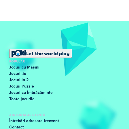
Let the world play
POPULAR
Jocuri cu Mașini
Jocuri .io
Jocuri in 2
Jocuri Puzzle
Jocuri cu Îmbrăcăminte
Toate jocurile
AJUTOR ȘI ASISTENȚĂ
Întrebări adresare frecvent
Contact