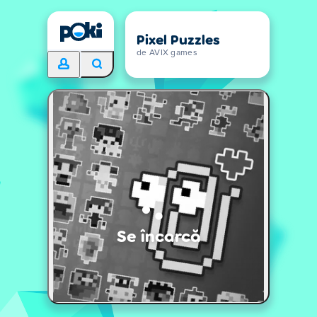
Pixel Puzzles
de AVIX games
Se încarcă