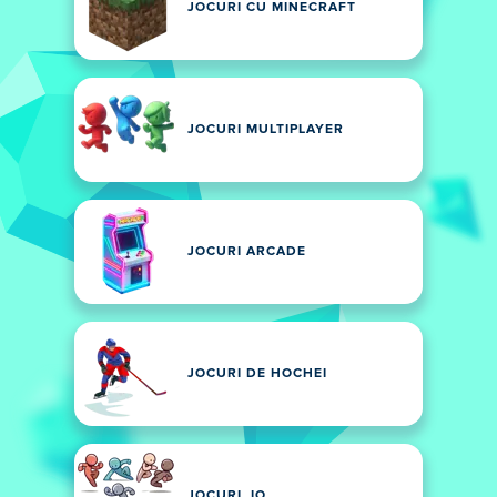
JOCURI CU MINECRAFT
JOCURI MULTIPLAYER
JOCURI ARCADE
JOCURI DE HOCHEI
JOCURI .IO