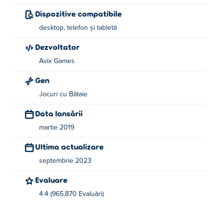
Dispozitive compatibile
desktop, telefon și tabletă
Dezvoltator
Avix Games
Gen
Jocuri cu Bătaie
Data lansării
martie 2019
Ultima actualizare
septembrie 2023
Evaluare
4.4 (965,870 Evaluări)