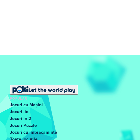
Let the world play
POPULAR
Jocuri cu Mașini
Jocuri .io
Jocuri in 2
Jocuri Puzzle
Jocuri cu Îmbrăcăminte
Toate jocurile