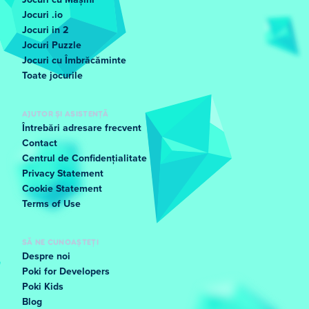
Jocuri cu Mașini
Jocuri .io
Jocuri in 2
Jocuri Puzzle
Jocuri cu Îmbrăcăminte
Toate jocurile
AJUTOR ȘI ASISTENȚĂ
Întrebări adresare frecvent
Contact
Centrul de Confidențialitate
Privacy Statement
Cookie Statement
Terms of Use
SĂ NE CUNOAȘTEȚI
Despre noi
Poki for Developers
Poki Kids
Blog