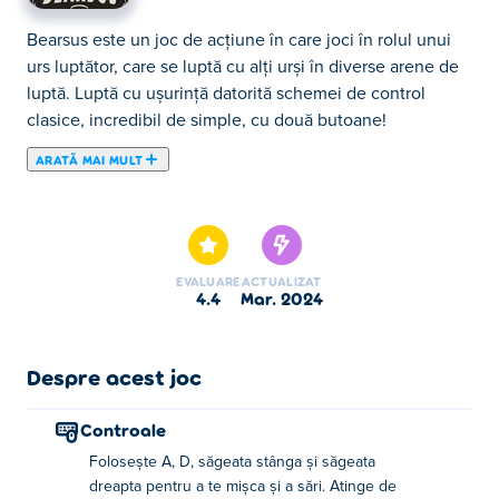
Bearsus este un joc de acțiune în care joci în rolul unui
urs luptător, care se luptă cu alți urși în diverse arene de
luptă. Luptă cu ușurință datorită schemei de control
clasice, incredibil de simple, cu două butoane!
ARATĂ MAI MULT
Bearsus este un joc de acțiune în care joci în rolul unui
urs luptător, care se luptă cu alți urși în diverse arene de
luptă. Luptă cu ușurință datorită schemei de control
clasice, incredibil de simple, cu două butoane! Alege
EVALUARE
ACTUALIZAT
dintre 8 urși de lupte jucabili, cu mișcări combinate,
4.4
mar. 2024
astfel încât să-ți poți crea propriul stil unic. Ascute-ți
ghearele și intră în modul Arcade, unde joci împotriva a 5
urși grizzly și deblochează noi luptători și pălării colorate.
Despre acest joc
De asemenea, poți juca împotriva unui furrend în modul
cu 2 jucători. Dacă vrei o provocare și mai mare, poți
Controale
încerca și modul Endless, unde sănătatea ta este
Folosește A, D, săgeata stânga și săgeata
prelevată din runda anterioară. Ești suficient de puternic
dreapta pentru a te mișca și a sări. Atinge de