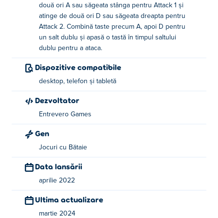
pentru a deveni campionul pădurii folosindu-ți mâinile de
două ori A sau săgeata stânga pentru Attack 1 și
urs?
atinge de două ori D sau săgeata dreapta pentru
Attack 2. Combină taste precum A, apoi D pentru
Cum se joacă Bearsus?
un salt dublu și apasă o tastă în timpul saltului
dublu pentru a ataca.
Mișcare și sari - A/D (sau tastele săgeată
Dispozitive compatibile
stânga/dreapta)
desktop, telefon și tabletă
Atac 1 - A, A (sau Stânga, Stânga)
Dezvoltator
Atac 2 - D, D (sau Dreapta, Dreapta)
Entrevero Games
Săritură dublă 1 - A, D (sau Stânga, Dreapta)
Gen
Săritură dublă 2 - D, A (sau Dreapta, Stânga)
Jocuri cu Bătaie
Atac 3 - (În timp ce execuți o săritură dublă) A
Data lansării
(sau Stânga)
aprilie 2022
Atac 3 - (În timp ce execuți o săritură dublă) D
(sau Dreapta)
Ultima actualizare
martie 2024
Cine l-a creat pe Bearsus?