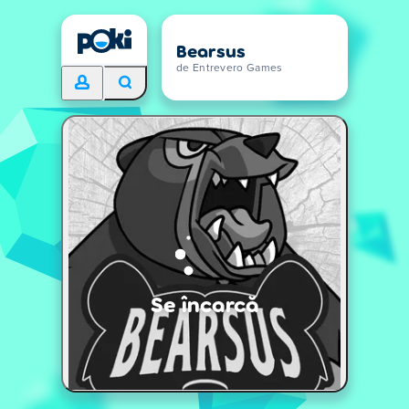
Bearsus
de Entrevero Games
Se încarcă