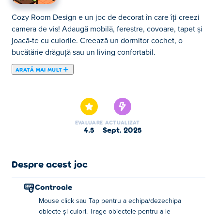
Cozy Room Design e un joc de decorat în care îți creezi
camera de vis! Adaugă mobilă, ferestre, covoare, tapet și
joacă-te cu culorile. Creează un dormitor cochet, o
bucătărie drăguță sau un living confortabil.
ARATĂ MAI MULT
Cozy Room Design este un joc de decorare drăguț care
îți oferă o șansă încântătoare de a-ți proiecta camera de
vis! De la alegerea mobilierului și a covoarelor până la
tapet și ferestre, ai libertatea de a proiecta aspectul așa
EVALUARE
ACTUALIZAT
cum dorești. Aranjează obiectele, rotește-le pentru a se
4.5
sept. 2025
potrivi perfect și selectează culorile care se potrivesc
gustului tău! Dacă vrei să-ți faci camera mai plină de
viață, poți adăuga multe pisici și câini drăguți în pat,
Despre acest joc
birou, podea sau oriunde dorești! După ce ești mulțumit
de designul tău, pur și simplu apasă butonul stâng pentru
Controale
a salva creația. Să începem să ne decorăm camerele de
Mouse click sau Tap pentru a echipa/dezechipa
vis și să le împărtășim cu prietenii!
obiecte și culori. Trage obiectele pentru a le