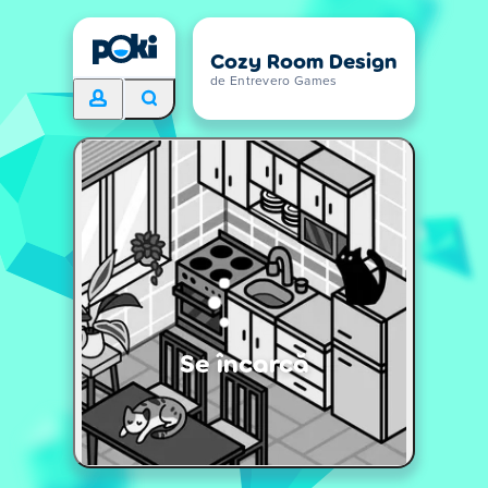
Cozy Room Design
de Entrevero Games
Se încarcă