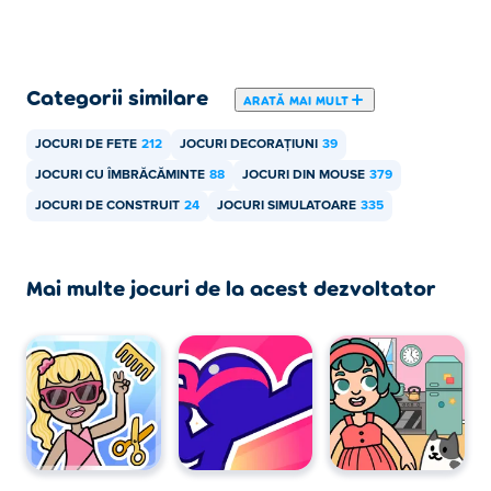
Pot juca Cozy Room Design pe dispozitive
mobile și desktop?
Jocul Cozy Room Design poate fi jucat pe computer și pe
Categorii similare
dispozitive mobile precum telefoane și tablete.
ARATĂ MAI MULT
JOCURI DE FETE
212
JOCURI DECORAȚIUNI
39
JOCURI CU ÎMBRĂCĂMINTE
88
JOCURI DIN MOUSE
379
JOCURI DE CONSTRUIT
24
JOCURI SIMULATOARE
335
Mai multe jocuri de la acest dezvoltator