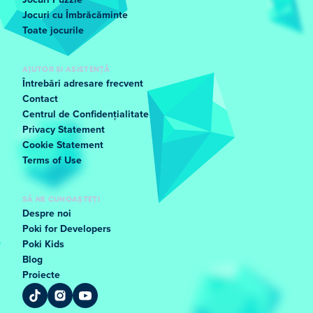
Jocuri Puzzle
Jocuri cu Îmbrăcăminte
Toate jocurile
AJUTOR ȘI ASISTENȚĂ
Întrebări adresare frecvent
Contact
Centrul de Confidențialitate
Privacy Statement
Cookie Statement
Terms of Use
SĂ NE CUNOAȘTEȚI
Despre noi
Poki for Developers
Poki Kids
Blog
Proiecte