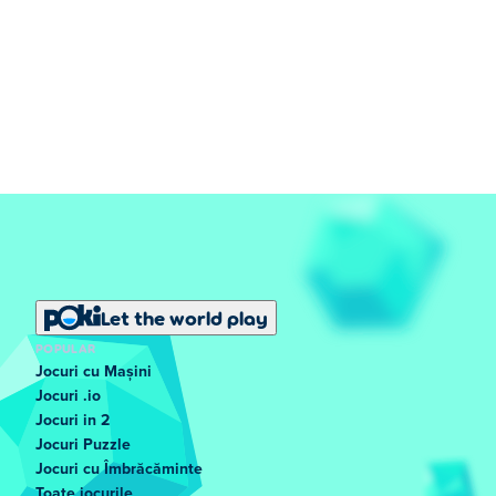
Let the world play
POPULAR
Jocuri cu Mașini
Jocuri .io
Jocuri in 2
Jocuri Puzzle
Jocuri cu Îmbrăcăminte
Toate jocurile