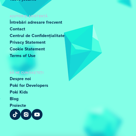
AJUTOR ȘI ASISTENȚĂ
Întrebări adresare frecvent
Contact
Centrul de Confidențialitate
Privacy Statement
Cookie Statement
Terms of Use
SĂ NE CUNOAȘTEȚI
Despre noi
Poki for Developers
Poki Kids
Blog
Proiecte