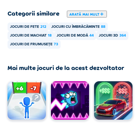
Categorii similare
ARATĂ MAI MULT
JOCURI DE FETE
212
JOCURI CU ÎMBRĂCĂMINTE
88
JOCURI DE MACHIAT
18
JOCURI DE MODĂ
44
JOCURI 3D
364
JOCURI DE FRUMUSEȚE
73
Mai multe jocuri de la acest dezvoltator