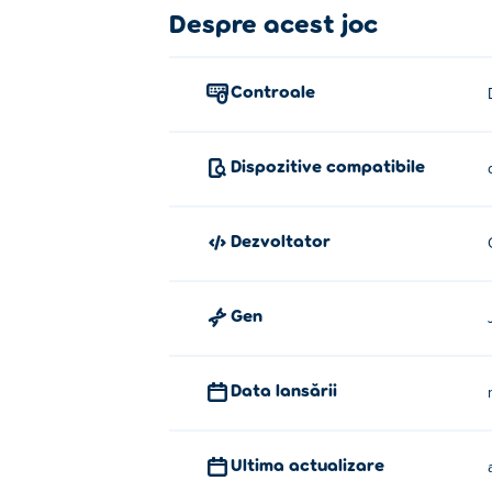
Cum se joacă Jane's Fashion Stud
Despre acest joc
Faceți clic sau atingeți pentru a face aleg
Controale
Cine a creat studioul de modă al l
Jane's Fashion Studio este creat de Orenji
Dispozitive compatibile
Cum pot juca Jane's Fashion Studi
Poți juca Jane's Fashion Studio gratuit pe 
Dezvoltator
Pot juca Jane's Fashion Studio pe 
Gen
Jane's Fashion Studio poate fi jucat pe co
Data lansării
Ultima actualizare