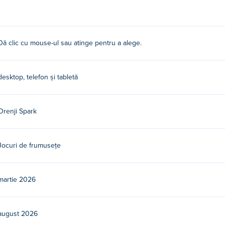
io?
erea.
ui Jane?
Dă clic cu mouse-ul sau atinge pentru a alege.
 Spark. Acesta este primul lor joc pe Poki!
desktop, telefon și tabletă
o gratuit?
Poki.
Orenji Spark
dispozitive mobile și desktop?
Jocuri de frumusețe
mputer și pe dispozitive mobile precum telefoane și tablete.
martie 2026
august 2026