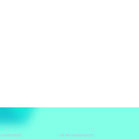
I ASISTENȚĂ
SĂ NE CUNOAȘTEȚI