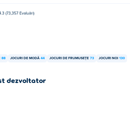
4.3 (73,357 Evaluări)
E
88
JOCURI DE MODĂ
44
JOCURI DE FRUMUSEȚE
73
JOCURI NOI
130
st dezvoltator