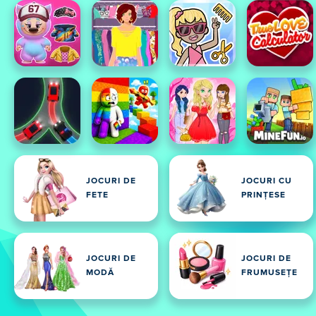
JOCURI DE
JOCURI CU
FETE
PRINȚESE
JOCURI DE
JOCURI DE
MODĂ
FRUMUSEȚE