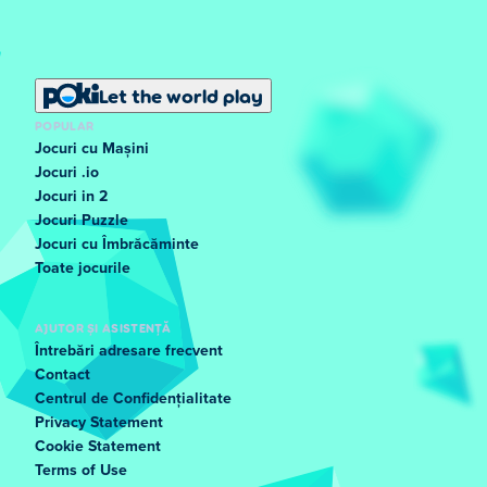
Let the world play
POPULAR
Jocuri cu Mașini
Jocuri .io
Jocuri in 2
Jocuri Puzzle
Jocuri cu Îmbrăcăminte
Toate jocurile
AJUTOR ȘI ASISTENȚĂ
Întrebări adresare frecvent
Contact
Centrul de Confidențialitate
Privacy Statement
Cookie Statement
Terms of Use