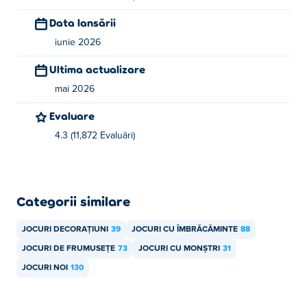
Merge
,
Brainrot Puzzle
,
Pocket Zoo
şi
Guess the Emojis
!
Data lansării
Cum pot juca Box Monster Dress Up gratuit?
iunie 2026
Ultima actualizare
Poți juca Box Monster Dress Up gratuit pe Poki.
mai 2026
Pot juca Box Monster Dress Up pe dispozitive
Evaluare
mobile și desktop?
4.3 (11,872 Evaluări)
Jocul Box Monster Dress Up poate fi jucat pe computer și
pe dispozitive mobile precum telefoane și tablete.
Categorii similare
JOCURI DECORAȚIUNI
39
JOCURI CU ÎMBRĂCĂMINTE
88
JOCURI DE FRUMUSEȚE
73
JOCURI CU MONȘTRI
31
JOCURI NOI
130