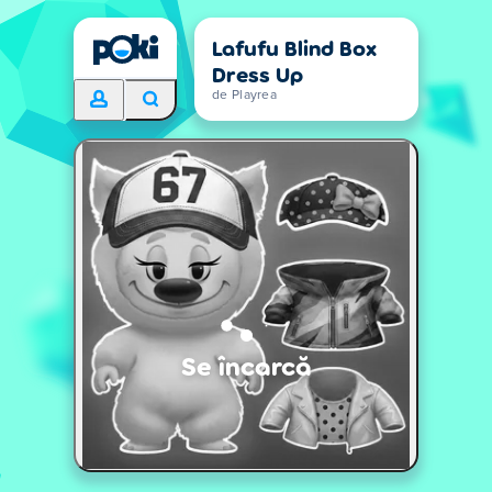
Lafufu Blind Box
Dress Up
de Playrea
Se încarcă