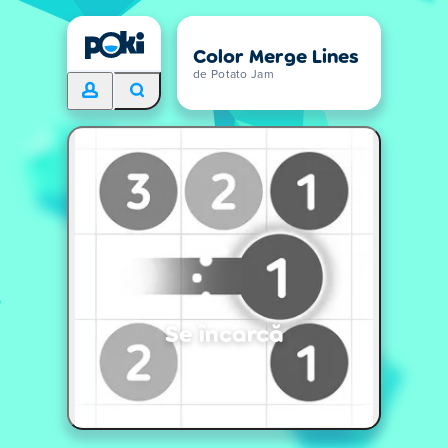
Color Merge Lines
de Potato Jam
Se încarcă