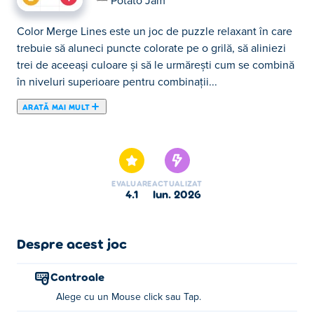
Potato Jam
Color Merge Lines este un joc de puzzle relaxant în care
trebuie să aluneci puncte colorate pe o grilă, să aliniezi
trei de aceeași culoare și să le urmărești cum se combină
în niveluri superioare pentru combinații...
ARATĂ MAI MULT
Color Merge Lines este un joc de puzzle relaxant în care
trebuie să aluneci puncte colorate pe o grilă, să aliniezi
trei de aceeași culoare și să le urmărești cum se combină
în niveluri superioare pentru combinații puternice!
EVALUARE
ACTUALIZAT
Planifică câteva mișcări din timp, evită să te blochezi și
4.1
iun. 2026
continuă să îmbunătățești punctele pentru a elibera tabla
și a urmări scoruri mari. Crezi că poți mânui lanțul
perfect?
Despre acest joc
Cum se joacă Color Merge Lines?
Controale
Alege cu un Mouse click sau Tap.
Faceți clic sau atingeți pentru a face alegerea.