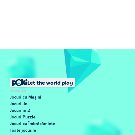
Let the world play
POPULAR
Jocuri cu Mașini
Jocuri .io
Jocuri in 2
Jocuri Puzzle
Jocuri cu Îmbrăcăminte
Toate jocurile