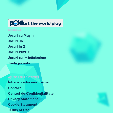
Let the world play
POPULAR
Jocuri cu Mașini
Jocuri .io
Jocuri in 2
Jocuri Puzzle
Jocuri cu Îmbrăcăminte
Toate jocurile
AJUTOR ȘI ASISTENȚĂ
Întrebări adresare frecvent
Contact
Centrul de Confidențialitate
Privacy Statement
Cookie Statement
Terms of Use