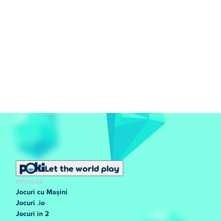
Let the world play
POPULAR
Jocuri cu Mașini
Jocuri .io
Jocuri in 2