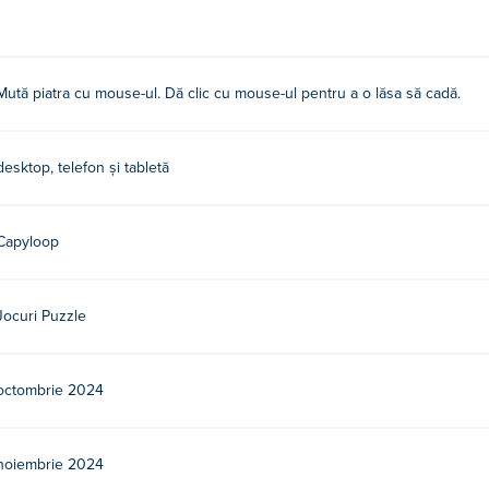
tru a o arunca!
Mută piatra cu mouse-ul. Dă clic cu mouse-ul pentru a o lăsa să cadă.
cesta este primul lor joc pe Poki!
desktop, telefon și tabletă
tuit?
i.
Capyloop
zitive mobile și desktop?
Jocuri Puzzle
r și pe dispozitive mobile precum telefoane și tablete.
octombrie 2024
noiembrie 2024