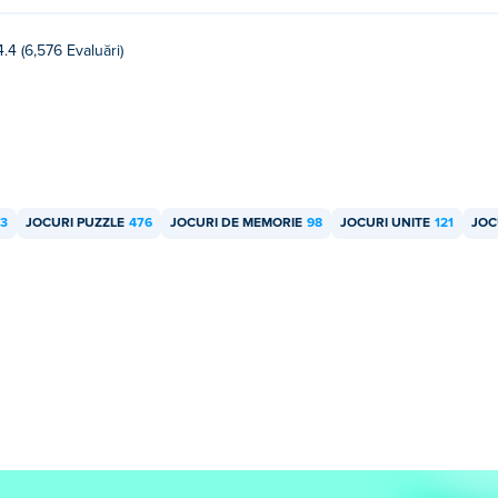
4.4 (6,576 Evaluări)
13
JOCURI PUZZLE
476
JOCURI DE MEMORIE
98
JOCURI UNITE
121
JOC