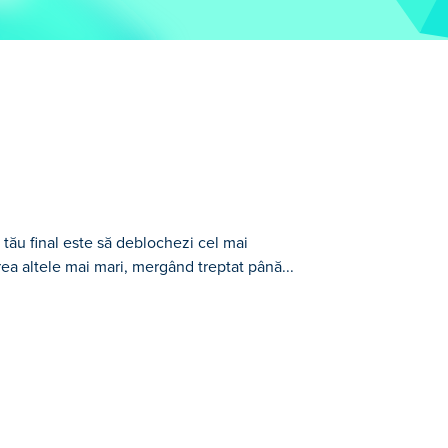
ău final este să deblochezi cel mai
rea altele mai mari, mergând treptat până...
drăguț capibara! Începeți prin a îmbina
 descoperi și debloca o varietate de
ină drumul către victorie. Poți ajunge la