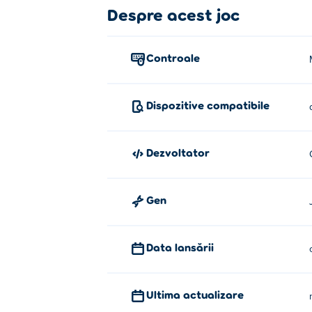
Cum să joci Capyloop Stones?
Despre acest joc
Mutați piatra cu mouse-ul și faceți clic pen
Controale
Cine a creat Capyloop Stones?
Capyloop Stones este creat de Capyloop. A
Dispozitive compatibile
Cum pot juca Capyloop Stones gra
Puteți juca Capyloop Stones gratuit pe Pok
Dezvoltator
Pot juca Capyloop Stones pe dispo
Gen
Capyloop Stones poate fi jucat pe compute
Data lansării
Ultima actualizare