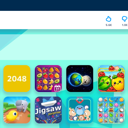
5.6K
1.0K