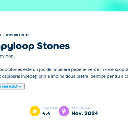
I
JOCURI UNITE
pyloop Stones
pyloop
oop Stones este un joc de îmbinare pepene verde în care scopul t
 capibara! Începeți prin a îmbina două pietre identice pentru a c
Ă MAI MULT
epene verde în care scopul tău final este să deblochezi cel mai 
ai mari, mergând treptat până la capibara sfântă. Pe parcurs, vei
EVALUARE
ACTUALIZAT
arici, mamuți și multe altele. Începe cu cea mai mică piatră și îmb
4.4
nov. 2024