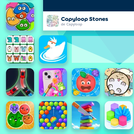
Capyloop Stones
de Capyloop