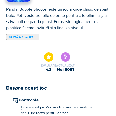
Panda: Bubble Shooter este un joc arcade clasic de spart
bule. Potrivește trei bile colorate pentru a le elimina și a
salva puii de panda prinși. Folosește logica pentru a
planifica fiecare lovitură și a finaliza nivelul.
ARATĂ MAI MULT
Aici poţi juca Panda: Bubble Shooter. Panda: Bubble
Shooter face parte din lista de Jocuri Puzzle oferite.
EVALUARE
ACTUALIZAT
4.3
mai 2021
Despre acest joc
Controale
Ține apăsat pe Mouse click sau Tap pentru a
ținti. Eliberează pentru a trage.