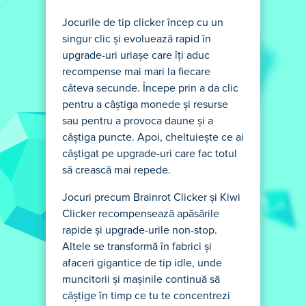
Jocurile de tip clicker încep cu un
singur clic și evoluează rapid în
upgrade-uri uriașe care îți aduc
recompense mai mari la fiecare
câteva secunde. Începe prin a da clic
pentru a câștiga monede și resurse
sau pentru a provoca daune și a
câștiga puncte. Apoi, cheltuiește ce ai
câștigat pe upgrade-uri care fac totul
să crească mai repede.
Jocuri precum Brainrot Clicker și Kiwi
Clicker recompensează apăsările
rapide și upgrade-urile non-stop.
Altele se transformă în fabrici și
afaceri gigantice de tip idle, unde
muncitorii și mașinile continuă să
câștige în timp ce tu te concentrezi