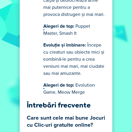
cârpă și deblochează arme
mai puternice pentru a
provoca distrugeri și mai mari.
Alegeri de top:
Puppet
Master, Smash It
Evoluție și îmbinare:
Începe
cu creaturi sau obiecte mici și
combină-le pentru a crea
versiuni mai mari, mai ciudate
sau mai amuzante.
Alegeri de top:
Evolution
Game, Meow Merge
Întrebări frecvente
Care sunt cele mai bune Jocuri
cu Clic-uri gratuite online?