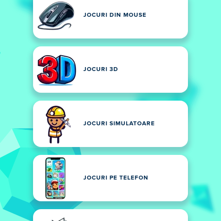
JOCURI DIN MOUSE
JOCURI 3D
JOCURI SIMULATOARE
JOCURI PE TELEFON