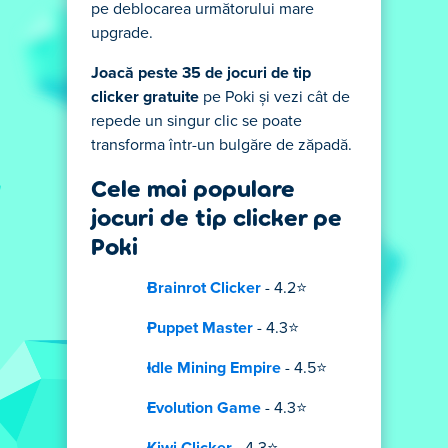
pe deblocarea următorului mare
upgrade.
Joacă peste 35 de jocuri de tip
clicker gratuite
pe Poki și vezi cât de
repede un singur clic se poate
transforma într-un bulgăre de zăpadă.
Cele mai populare
jocuri de tip clicker pe
Poki
Brainrot Clicker
- 4.2⭐
Puppet Master
- 4.3⭐
Idle Mining Empire
- 4.5⭐
Evolution Game
- 4.3⭐