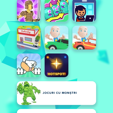
JOCURI CU MONȘTRI