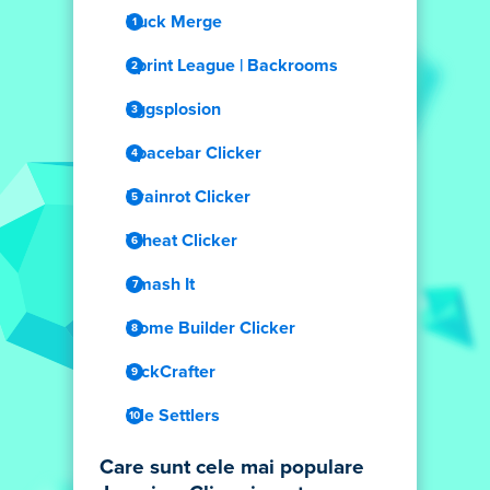
Duck Merge
Sprint League | Backrooms
Eggsplosion
Spacebar Clicker
Brainrot Clicker
Wheat Clicker
Smash It
Home Builder Clicker
PickCrafter
Idle Settlers
Care sunt cele mai populare