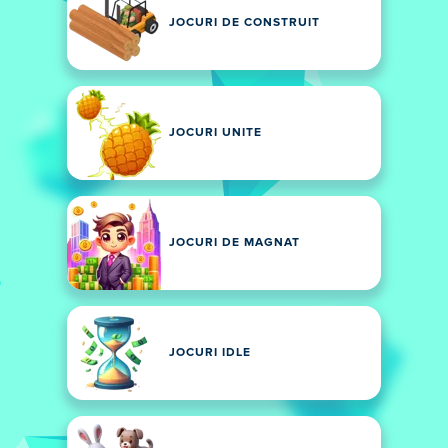
JOCURI DE CONSTRUIT
JOCURI UNITE
JOCURI DE MAGNAT
JOCURI IDLE