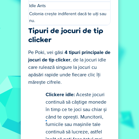
Idle Ants
Colonia crește indiferent dacă te uiți sau
nu.
Tipuri de jocuri de tip
clicker
Pe Poki, vei găsi
4 tipuri principale de
jocuri de tip clicker
, de la jocuri idle
care rulează singure la jocuri cu
apăsări rapide unde fiecare clic îți
mărește cifrele.
Clickere idle:
Aceste jocuri
continuă să câștige monede
în timp ce te joci sau chiar și
când te oprești. Muncitorii,
furnicile sau mașinile tale
continuă să lucreze, astfel