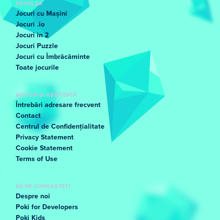
POPULAR
Jocuri cu Mașini
Jocuri .io
Jocuri in 2
Jocuri Puzzle
Jocuri cu Îmbrăcăminte
Toate jocurile
AJUTOR ȘI ASISTENȚĂ
Întrebări adresare frecvent
Contact
Centrul de Confidențialitate
Privacy Statement
Cookie Statement
Terms of Use
SĂ NE CUNOAȘTEȚI
Despre noi
Poki for Developers
Poki Kids