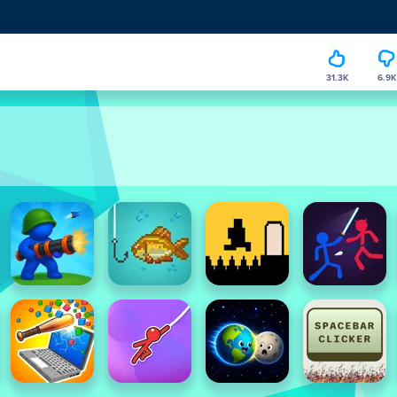
31.3K
6.9K