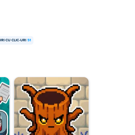
RI CU CLIC-URI
51