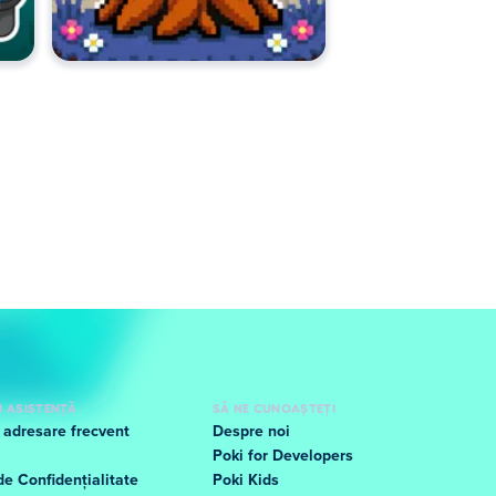
I ASISTENȚĂ
SĂ NE CUNOAȘTEȚI
i adresare frecvent
Despre noi
Poki for Developers
de Confidențialitate
Poki Kids