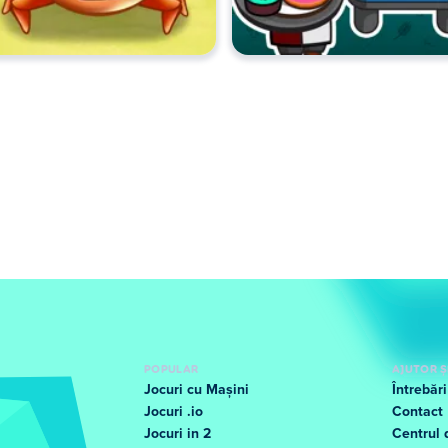
POPULAR
AJUTOR Ș
Jocuri cu Mașini
Întrebăr
Jocuri .io
Contact
Jocuri in 2
Centrul 