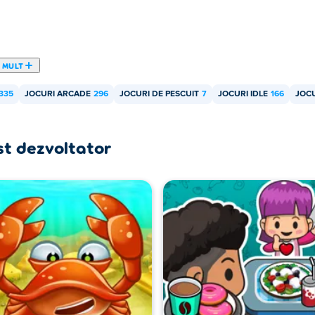
 MULT
335
JOCURI ARCADE
296
JOCURI DE PESCUIT
7
JOCURI IDLE
166
JOCU
st dezvoltator