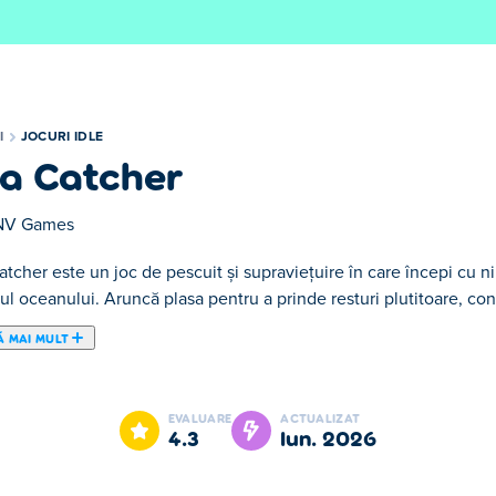
I
JOCURI IDLE
a Catcher
NV Games
tcher este un joc de pescuit și supraviețuire în care începi cu n
ul oceanului. Aruncă plasa pentru a prinde resturi plutitoare, cons
Ă MAI MULT
aviețuire în care începi cu nimic altceva decât o scândură și o pl
iește-ți pluta și creează unelte mai bune pe parcurs. Prinde creatu
EVALUARE
ACTUALIZAT
u bucată. Cu cât pluta ta este mai mare, cu atât poți prinde mai mu
4.3
iun. 2026
i duce mica ta scândură în larg!